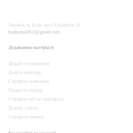
Українa, м. Київ, пр-т Л.Курбаса 2б
budportal2012@gmail.com
Додавання матеріалу
Додати oголошення
Додати майстра
Створити компанiю
Провести тендер
Створити об’єкт портфоліо
Додати статтю
Створити новину