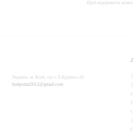
Щоб відправити комен
Українa, м. Київ, пр-т Л.Курбаса 2б
budportal2012@gmail.com
Д
П
С
Д