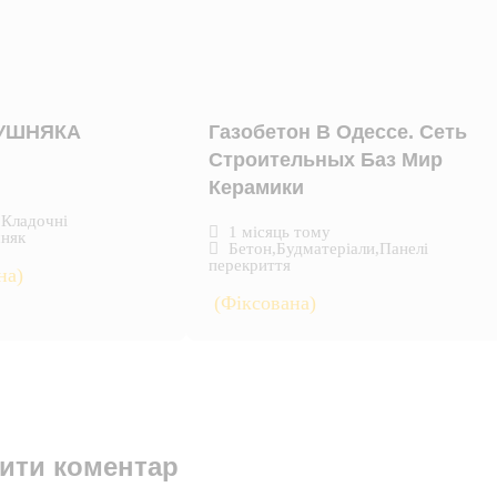
КУШНЯКА
Газобетон В Одессе. Сеть
Строительных Баз Мир
Керамики
,
Кладочні
1 місяць тому
няк
Бетон
,
Будматеріали
,
Панелі
перекриття
на)
(Фіксована)
ити коментар