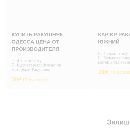
КУПИТЬ РАКУШНЯК
КАР'ЄР РА
ОДЕССА ЦЕНА ОТ
ЮЖНИЙ
ПРОИЗВОДИТЕЛЯ
4 тижні тому
Будматеріали
4 тижні тому
матеріали
,
Ракуш
Будматеріали
,
Кладочні
матеріали
,
Ракушняк
20
₴
(Фіксова
20
₴
(Фіксована)
Залиш