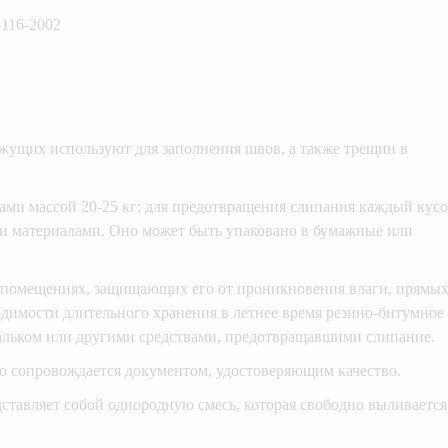
ущих используют для заполнения швов, а также трещин в
ами массой 20-25 кг; для предотвращения слипания каждый кус
и материалами. Оно может быть упаковано в бумажные или
х помещениях, защищающих его от проникновения влаги, прямы
димости длительного хранения в летнее время резино-битумное
тальком или другими средствами, предотвращавшими слипание.
о сопровождается документом, удостоверяющим качество.
ставляет собой однородную смесь, которая свободно выливается