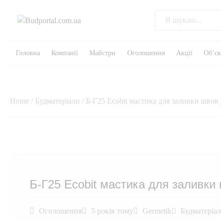
Головна
Компанії
Майстри
Оголошення
Акції
Об’є
Home
/
Будматеріали
/ Б-Г25 Ecobit мастика для заливки швов
Б-Г25 Ecobit мастика для заливки
Оголошення
5 років тому
Germetik
Будматеріа