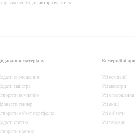
тар вам необхідно
авторизуватись
.
Додавання матеріалу
Комерційні про
Додати oголошення
Усі компанії
одати майстра
Усі майстри
Створити компанiю
Усі оголошення
ровести тендер
Усі акції
творити об’єкт портфоліо
Усі об’єкти
одати статтю
Усі тендери
Створити новину