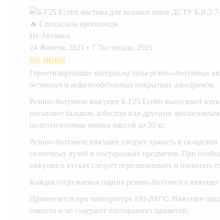
🔥 Спеціальна пропозиція
Не Активна
24 Жовтня, 2021
•
7 Листопада, 2021
66 000
₴
Герметизирующие материалы типа резино-битумных вяж
бетонных и асфальтобетонных покрытиях аэродромов.
Резино-битумное вяжущее Б-Г25 Ecobit выпускают куск
посыпают тальком, асбестом или другими аналогичным
полиэтиленовые мешки массой до 35 кг.
Резино-битумное вяжущее следует хранить в складски
солнечных лучей и посторонних предметов. При необхо
вяжущее в кусках следует перелопачивать и посыпать 
Каждая отгружаемая партия резино-битумного вяжущег
Применяется при температуре 180-200°С. Вяжущее пред
емкости и не содержит посторонних примесей.