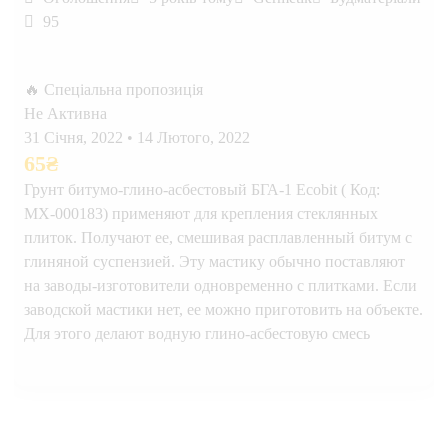
95
🔥 Спеціальна пропозиція
Не Активна
31 Січня, 2022
•
14 Лютого, 2022
65
₴
Грунт битумо-глино-асбестовый БГА-1 Ecobit ( Код:
МХ-000183) применяют для крепления стеклянных
плиток. Получают ее, смешивая расплавленный битум с
глиняной суспензией. Эту мастику обычно поставляют
на заводы-изготовители одновременно с плитками. Если
заводской мастики нет, ее можно приготовить на объекте.
Для этого делают водную глино-асбестовую смесь