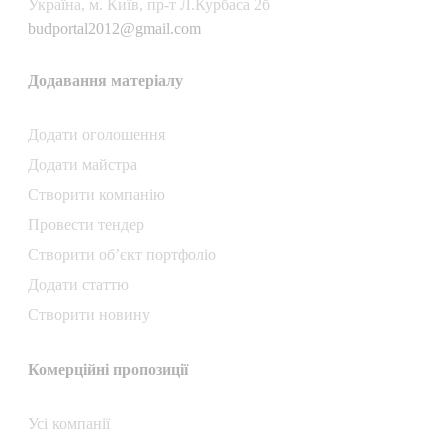
Українa, м. Київ, пр-т Л.Курбаса 2б
budportal2012@gmail.com
Додавання матеріалу
Додати oголошення
Додати майстра
Створити компанiю
Провести тендер
Створити об’єкт портфоліо
Додати статтю
Створити новину
Комерційні пропозиції
Усі компанії