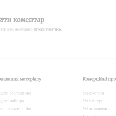
ити коментар
тар вам необхідно
авторизуватись
.
одавання матеріалу
Комерційні про
дати oголошення
Усі компанії
дати майстра
Усі майстри
ворити компанiю
Усі оголошення