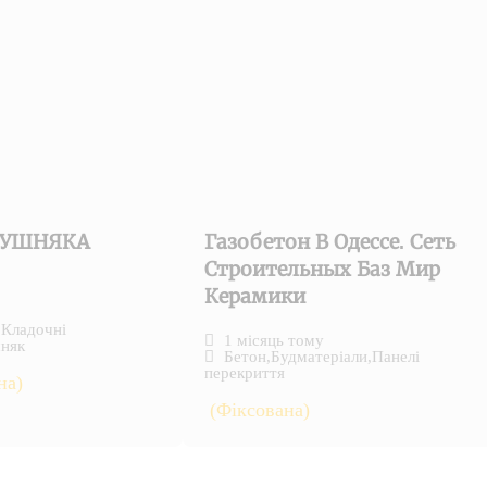
КУШНЯКА
Газобетон В Одессе. Сеть
Строительных Баз Мир
Керамики
,
Кладочні
1 місяць тому
няк
Бетон
,
Будматеріали
,
Панелі
перекриття
на)
(Фіксована)