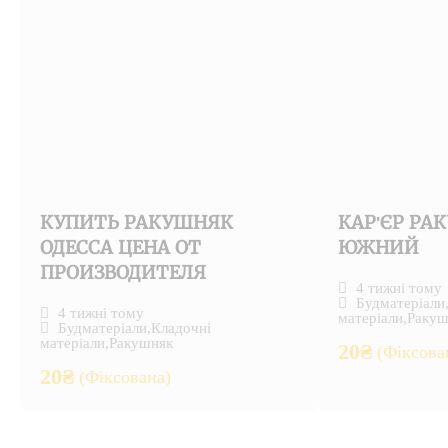
КУПИТЬ РАКУШНЯК
КАР'ЄР РА
ОДЕССА ЦЕНА ОТ
ЮЖНИЙ
ПРОИЗВОДИТЕЛЯ
4 тижні тому
Будматеріали
4 тижні тому
матеріали
,
Ракуш
Будматеріали
,
Кладочні
матеріали
,
Ракушняк
20
₴
(Фіксова
20
₴
(Фіксована)