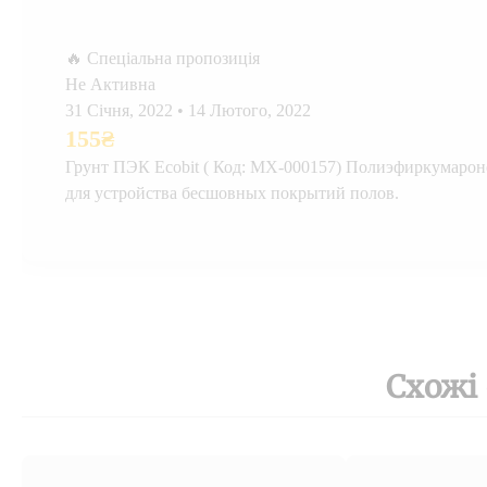
🔥 Спеціальна пропозиція
Не Активна
31 Січня, 2022
•
14 Лютого, 2022
155
₴
Грунт ПЭК Ecobit ( Код: МХ-000157) Полиэфиркумаро
для устройства бесшовных покрытий полов.
Схожі