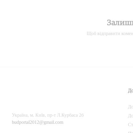
Залиш
Щоб відправити комен
Д
До
Українa, м. Київ, пр-т Л.Курбаса 2б
До
budportal2012@gmail.com
Ст