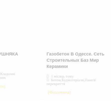
КУШНЯКА
Газобетон В Одессе. Сеть
Строительных Баз Мир
Керамики
,
Кладочні
1 місяць тому
няк
Бетон
,
Будматеріали
,
Панелі
перекриття
на)
(Фіксована)