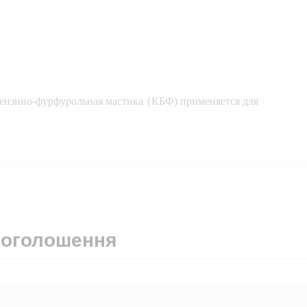
бензино-фурфурольная мастика {КБФ) применяется для
 оголошення