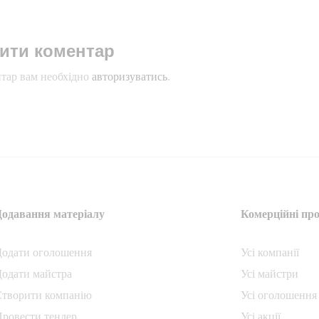
ити коментар
тар вам необхідно
авторизуватись
.
Додавання матеріалу
Комерційні про
Додати oголошення
Усі компанії
одати майстра
Усі майстри
Створити компанiю
Усі оголошення
ровести тендер
Усі акції