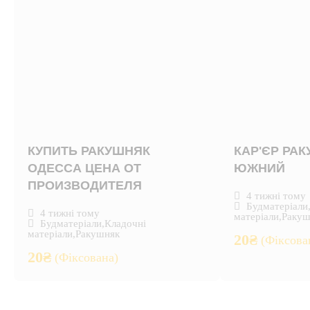
КУПИТЬ РАКУШНЯК
КАР'ЄР РА
ОДЕССА ЦЕНА ОТ
ЮЖНИЙ
ПРОИЗВОДИТЕЛЯ
4 тижні тому
Будматеріали
4 тижні тому
матеріали
,
Ракуш
Будматеріали
,
Кладочні
матеріали
,
Ракушняк
20
₴
(Фіксова
20
₴
(Фіксована)