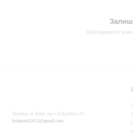
Залиш
Щоб відправити комен
Українa, м. Київ, пр-т Л.Курбаса 2б
Д
budportal2012@gmail.com
П