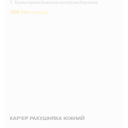
Будматеріали
,
Кладочні матеріали
,
Ракушняк
20
₴
(Фіксована)
КАР'ЄР РАКУШНЯКА ЮЖНИЙ