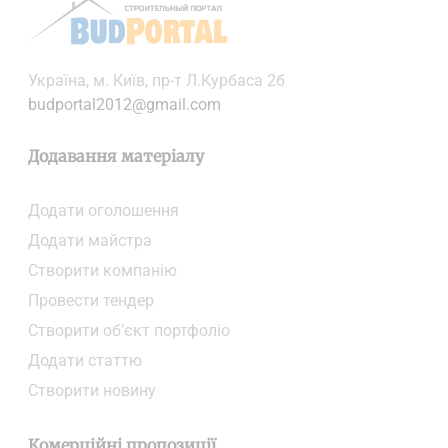
Українa, м. Київ, пр-т Л.Курбаса 2б
budportal2012@gmail.com
Додавання матеріалу
Додати oголошення
Додати майстра
Створити компанiю
Провести тендер
Створити об’єкт портфоліо
Додати статтю
Створити новину
Комерційні пропозиції