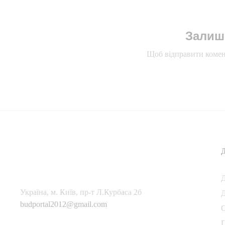
Залиш
Щоб відправити комен
Українa, м. Київ, пр-т Л.Курбаса 2б
Д
budportal2012@gmail.com
П