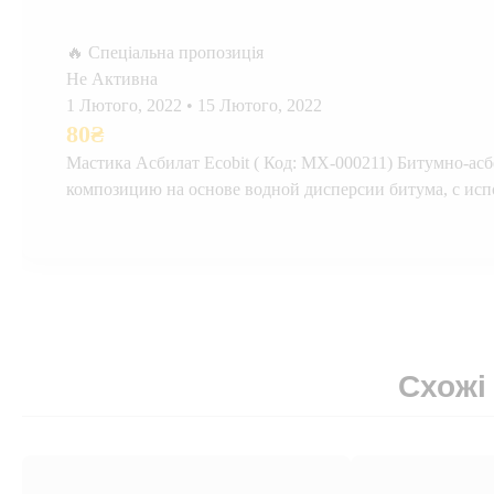
🔥 Спеціальна пропозиція
Не Активна
1 Лютого, 2022
•
15 Лютого, 2022
80
₴
Мастика Асбилат Ecobit ( Код: МХ-000211) Битумно-асбе
композицию на основе водной дисперсии битума, с испол
Схожі