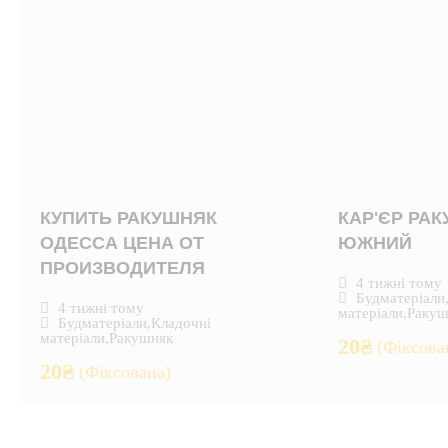
КУПИТЬ РАКУШНЯК
КАР'ЄР РА
ОДЕССА ЦЕНА ОТ
ЮЖНИЙ
ПРОИЗВОДИТЕЛЯ
4 тижні тому
Будматеріали
4 тижні тому
матеріали
,
Ракуш
Будматеріали
,
Кладочні
матеріали
,
Ракушняк
20
₴
(Фіксова
20
₴
(Фіксована)