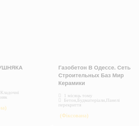
КУШНЯКА
Газобетон В Одессе. Сеть
Строительных Баз Мир
Керамики
,
Кладочні
1 місяць тому
няк
Бетон
,
Будматеріали
,
Панелі
перекриття
на)
(Фіксована)