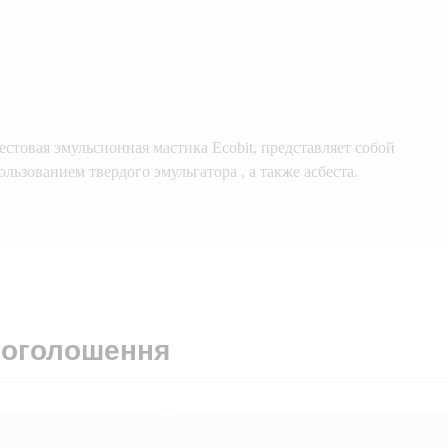
стовая эмульсионная мастика Ecobit, представляет собой
ьзованием твердого эмульгатора , а также асбеста.
 оголошення