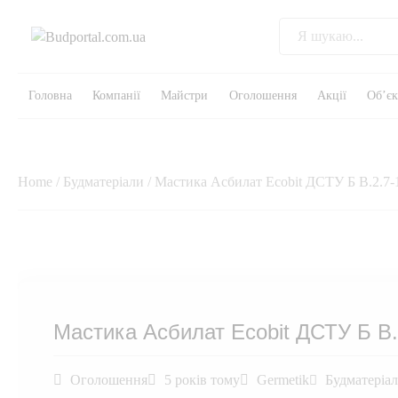
Головна
Компанії
Майстри
Оголошення
Акції
Об’є
Home
/
Будматеріали
/ Мастика Асбилат Ecobit ДСТУ Б В.2.7-
Мастика Асбилат Ecobit ДСТУ Б В.
Оголошення
5 років тому
Germetik
Будматеріа