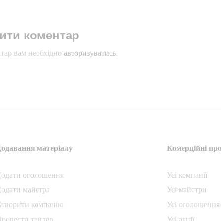
ити коментар
тар вам необхідно
авторизуватись
.
Додавання матеріалу
Комерційні про
Додати oголошення
Усі компанії
одати майстра
Усі майстри
Створити компанiю
Усі оголошення
ровести тендер
Усі акції