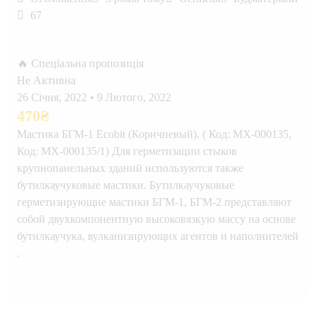
67
🔥 Спеціальна пропозиція
Не Активна
26 Січня, 2022
•
9 Лютого, 2022
470
₴
Мастика БГМ-1 Ecobit (Коричневый). ( Код: МХ-000135,
Код: МХ-000135/1) Для герметизации стыков
крупнопанельных зданий используются также
бутилкаучуковые мастики. Бутилкаучуковые
герметизирующие мастики БГМ-1, БГМ-2 представляют
собой двухкомпонентную высоковязкую массу на основе
бутилкаучука, вулканизирующих агентов и наполнителей
.