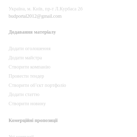
Українa, м. Київ, пр-т Л.Курбаса 2б
budportal2012@gmail.com
Додавання матеріалу
Додати oголошення
Додати майстра
Створити компанiю
Провести тендер
Створити об’єкт портфоліо
Додати статтю
Створити новину
Комерційні пропозиції
Усі компанії