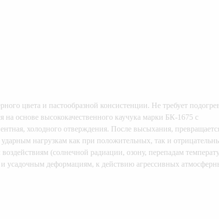
ного цвета и пастообразной консистенции. Не требует подогрев
я на основе высококачественного каучука марки БК-1675 с
нтная, холодного отверждения. После высыхания, превращаетс
 ударным нагрузкам как при положительных, так и отрицательн
воздействиям (солнечной радиации, озону, перепадам температу
 и усадочным деформациям, к действию агрессивных атмосферн