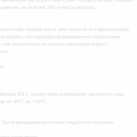
димости, но не более 20% от массы мастики.
аносится при помощи кисти либо шпателя, на горизонтальную
ом налива с последующим разравниванием специальным
 слой наносится после полного высыхания первого.
сов.
кв.
 Мастика КН-2 недопустимо повреждение мастичного слоя.
е от -40°С до +100°С.
. После высыхания мастичные покрытия не токсичны.
ошую вентиляцию.