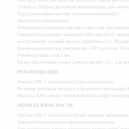
Сольвент, Нефрас) до нужной консистенции, при необхо
Перед нанесением мастику тщательно перемешать!
Мастику не подогревать!!!
Рекомендуется наносить мастику в два слоя, мастика н
поверхность возможно нанесение Мастики КН-3 метод
инструментом: жесткой кистью, шпателем и т.п. Второй
Время высыхания при температуре +20°С не более 24 ча
Рекомендуемый слой 2 мм.
Расход при толщине слоя в 2 мм составляет 1,5 – 2 кг/м.
РЕКОМЕНДАЦИИ
Мастика КН-3 наносится на сухую поверхность.
Во время производства работ и до полного высыхания
Мастика КН-3 может эксплуатироваться при температур
МЕРЫ БЕЗОПАСНОСТИ
Мастика КН-3 относится к группе горючих материалов
При роботе использовать брезентовые рукавицы.
При внутренних работах помещение должно иметь хор