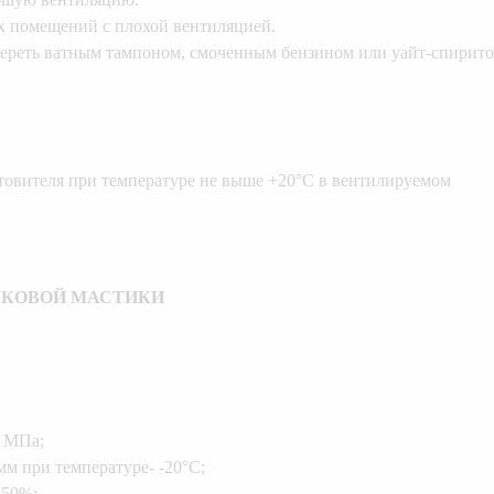
х помещений с плохой вентиляцией.
отереть ватным тампоном, смоченным бензином или уайт-спирито
товителя при температуре не выше +20°С в вентилируемом
УКОВОЙ МАСТИКИ
2 МПа;
мм при температуре- -20°С;
150%;