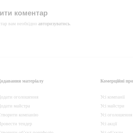
ити коментар
тар вам необхідно
авторизуватись
.
Додавання матеріалу
Комерційні про
Додати oголошення
Усі компанії
одати майстра
Усі майстри
Створити компанiю
Усі оголошення
ровести тендер
Усі акції
творити об’єкт портфоліо
Усі об’єкти