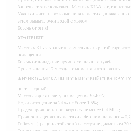
Запрещается использовать Мастику КН-3 внутри жилы
Участки кожи, на которые попала мастика, вначале пр
затем вымыть руки водой с мылом.
Беречь от огня!
ХРАНЕНИЕ
Мастику КН-3 хранят в герметично закрытой таре изго
помещении.
Беречь от попадание прямых солнечных лучей.
Срок хранения 12 месяцев с момента изготовления.
ФИЗИКО – МЕХАНИЧЕСКИЕ СВОЙСТВА КАУЧ
цвет – черный;
Массовая доля нелетучих веществ- 30-40%;
Водопоглощение за 24 ч- не более 1.5%;
Предел прочности при разрыве- не менее 0,4 МПа;
Прочность сцепления мастики с бетоном, не менее – 0,
Гибкость (трещиностойкость) на стержне диаметром 20 
Относительное удлинение в момент разрыва- не менее 