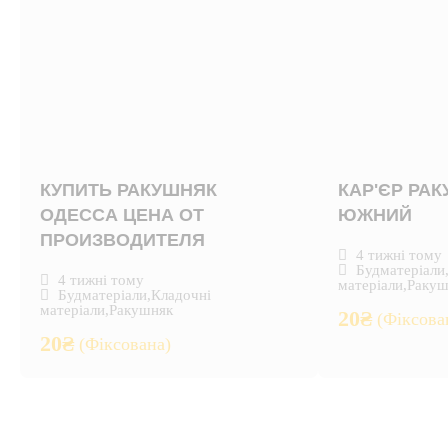
КУПИТЬ РАКУШНЯК
КАР'ЄР РА
ОДЕССА ЦЕНА ОТ
ЮЖНИЙ
ПРОИЗВОДИТЕЛЯ
4 тижні тому
Будматеріали
4 тижні тому
матеріали
,
Ракуш
Будматеріали
,
Кладочні
матеріали
,
Ракушняк
20
₴
(Фіксова
20
₴
(Фіксована)