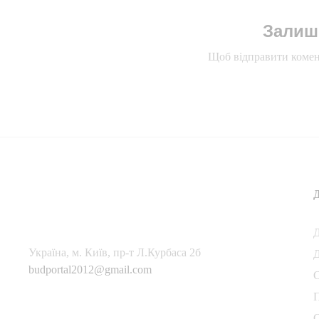
Залиш
Щоб відправити комен
Українa, м. Київ, пр-т Л.Курбаса 2б
Д
budportal2012@gmail.com
П
С