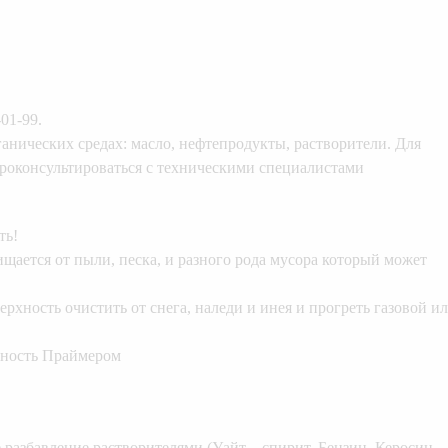
01-99.
анических средах: масло, нефтепродукты, растворители. Для
оконсультироваться с техническими специалистами
ть!
ается от пыли, песка, и разного рода мусора который может
хность очистить от снега, наледи и инея и прогреть газовой и
хность Праймером
разбавление растворителями (Уайт – спирит, Бензин, Керосин,