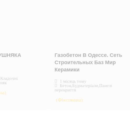
КУШНЯКА
Газобетон В Одессе. Сеть
Строительных Баз Мир
Керамики
,
Кладочні
1 місяць тому
няк
Бетон
,
Будматеріали
,
Панелі
перекриття
на)
(Фіксована)