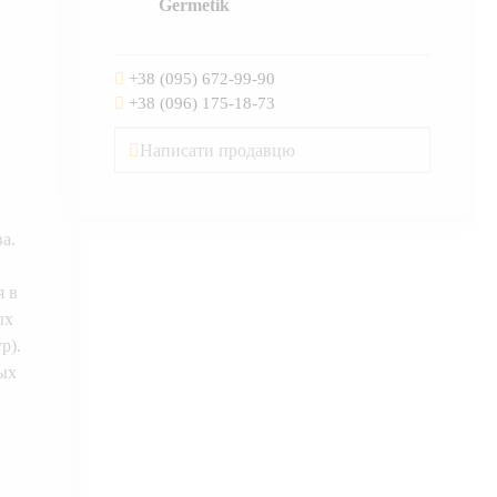
Germetik
+38 (095) 672-99-90
+38 (096) 175-18-73
Написати продавцю
а.
я в
ых
р).
ых