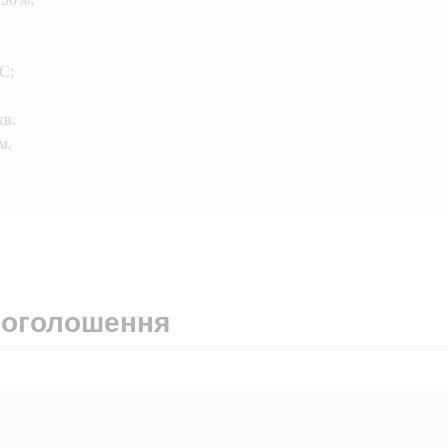
С;
кв.
м.
 оголошення