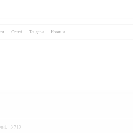
кти
Статті
Тендери
Новини
али
3 719