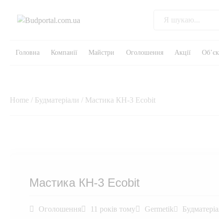
Головна
Компанії
Майстри
Оголошення
Акції
Об’є
Home
/
Будматеріали
/ Мастика КН-3 Ecobit
Мастика КН-3 Ecobit
Оголошення
11 років тому
Germetik
Будматері