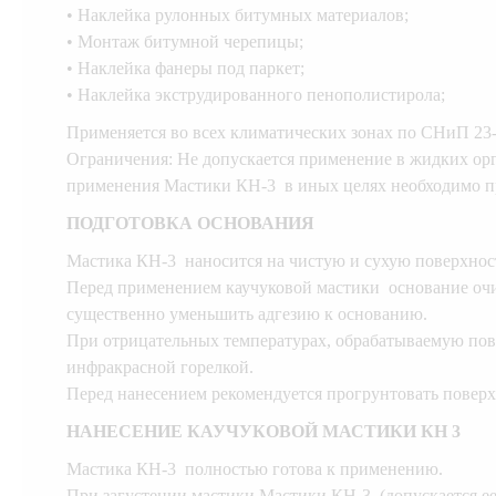
• Наклейка рулонных битумных материалов;
• Монтаж битумной черепицы;
• Наклейка фанеры под паркет;
• Наклейка экструдированного пенополистирола;
Применяется во всех климатических зонах по СНиП 23-
Ограничения: Не допускается применение в жидких орг
применения Мастики КН-3 в иных целях необходимо пр
ПОДГОТОВКА ОСНОВАНИЯ
Мастика КН-3 наносится на чистую и сухую поверхнос
Перед применением каучуковой мастики основание очищ
существенно уменьшить адгезию к основанию.
При отрицательных температурах, обрабатываемую повер
инфракрасной горелкой.
Перед нанесением рекомендуется прогрунтовать повер
НАНЕСЕНИЕ КАУЧУКОВОЙ МАСТИКИ КН 3
Мастика КН-3 полностью готова к применению.
При загустении мастики Мастики КН-3 (допускается ее 