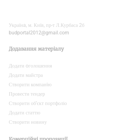
Українa, м. Київ, пр-т Л.Курбаса 2б
budportal2012@gmail.com
Додавання матеріалу
Додати oголошення
Додати майстра
Створити компанiю
Провести тендер
Створити об’єкт портфоліо
Додати статтю
Створити новину
Комерційні пропозиції