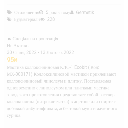
Оголошення
5 років тому
Germetik
Будматеріали
228
🔥 Спеціальна пропозиція
Не Активна
30 Січня, 2022
•
13 Лютого, 2022
95
₴
Мастика коллоксилиновая КЛС-1 Ecobit ( Код:
МХ-000171) Коллоксилиновой мастикой приклеивают
коллоксилиновый линолеум и плитку. Поставляемая
одновременно с линолеумом или плитками мастика
заводского приготовления представляет собой раствор
коллоксилина (нитроклетчатка) в ацетоне или спирте с
добавкой дибутилфталата, асбестовой муки и железного
сурика.