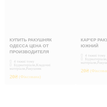
КУПИТЬ РАКУШНЯК
КАР'ЄР РА
ОДЕССА ЦЕНА ОТ
ЮЖНИЙ
ПРОИЗВОДИТЕЛЯ
4 тижні тому
Будматеріали
4 тижні тому
матеріали
,
Ракуш
Будматеріали
,
Кладочні
матеріали
,
Ракушняк
20
₴
(Фіксова
20
₴
(Фіксована)