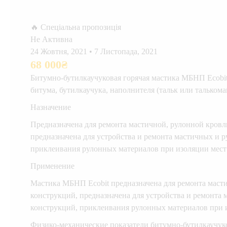
🔥 Спеціальна пропозиція
Не Активна
24 Жовтня, 2021
•
7 Листопада, 2021
68 000
₴
Битумно-бутилкаучуковая горячая мастика МБНП Ecobit
битума, бутилкаучука, наполнителя (тальк или талькома
Назначение
Предназначена для ремонта мастичной, рулонной кров
предназначена для устройства и ремонта мастичных и 
приклеивания рулонных материалов при изоляции мест
Применение
Мастика МБНП Ecobit предназначена для ремонта маст
конструкций, предназначена для устройства и ремонта
конструкций, приклеивания рулонных материалов при 
Физико-механические показатели битумно-бутилкаучук