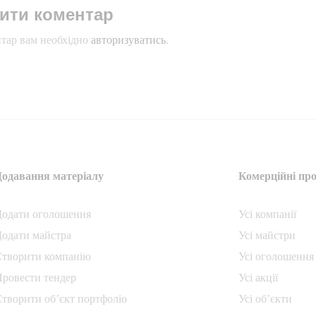
ити коментар
тар вам необхідно
авторизуватись
.
Додавання матеріалу
Комерційні про
Додати oголошення
Усі компанії
одати майстра
Усі майстри
Створити компанiю
Усі оголошення
ровести тендер
Усі акції
творити об’єкт портфоліо
Усі об’єкти