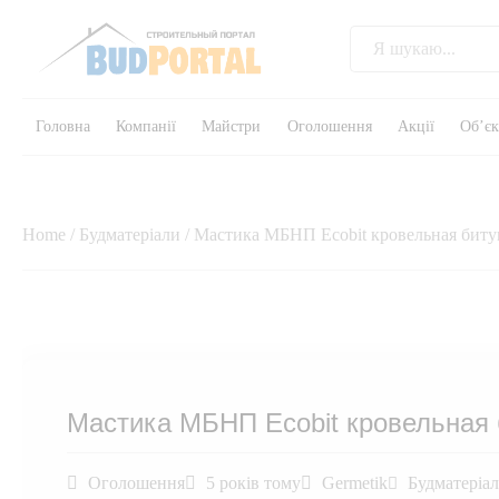
Головна
Компанії
Майстри
Оголошення
Акції
Об’є
Home
/
Будматеріали
/ Мастика МБНП Ecobit кровельная биту
Мастика МБНП Ecobit кровельная 
Оголошення
5 років тому
Germetik
Будматеріа