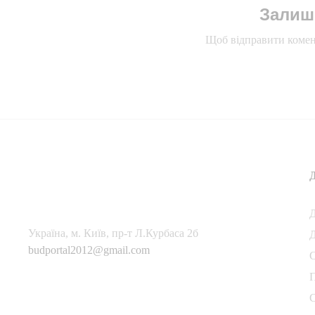
Залиш
Щоб відправити комен
Українa, м. Київ, пр-т Л.Курбаса 2б
Д
budportal2012@gmail.com
П
С