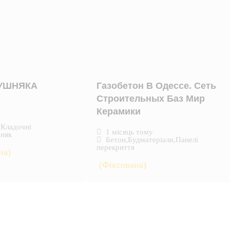
КУШНЯКА
Газобетон В Одессе. Сеть
Строительных Баз Мир
Керамики
,
Кладочні
1 місяць тому
няк
Бетон
,
Будматеріали
,
Панелі
перекриття
на)
(Фіксована)