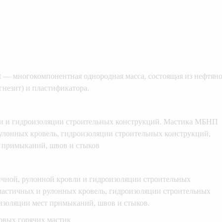
 — многокомпонентная однородная масса, состоящая из нефтян
гнезит) и пластификатора.
ли и гидроизоляции строительных конструкций. Мастика МБНП
рулонных кровель, гидроизоляции строительных конструкций,
 примыканий, швов и стыков
ичной, рулонной кровли и гидроизоляции строительных
 мастичных и рулонных кровель, гидроизоляции строительных
изоляции мест примыканий, швов и стыков.
овых горячих мастик