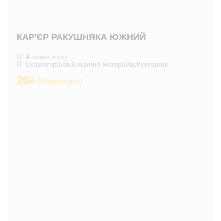
КАР'ЄР РАКУШНЯКА ЮЖНИЙ
4 тижні тому
Будматеріали
,
Кладочні матеріали
,
Ракушняк
20
₴
(Фіксована)