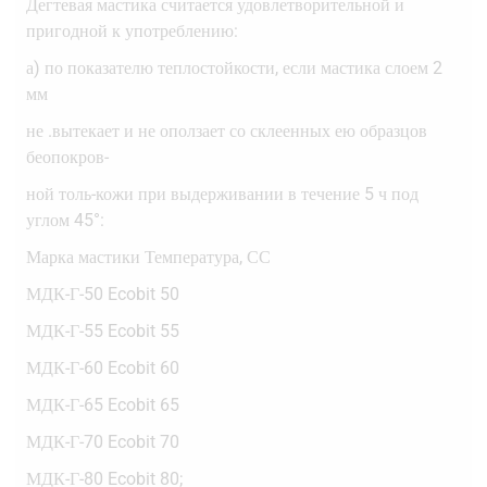
Дегтевая мастика считается удовлетворительной и
пригодной к употреблению:
а) по показателю теплостойкости, если мастика слоем 2
мм
не .вытекает и не оползает со склеенных ею образцов
беопокров-
ной толь-кожи при выдерживании в течение 5 ч под
углом 45°:
Марка мастики Температура, СС
МДК-Г-50 Ecobit 50
МДК-Г-55 Ecobit 55
МДК-Г-60 Ecobit 60
МДК-Г-65 Ecobit 65
МДК-Г-70 Ecobit 70
МДК-Г-80 Ecobit 80;