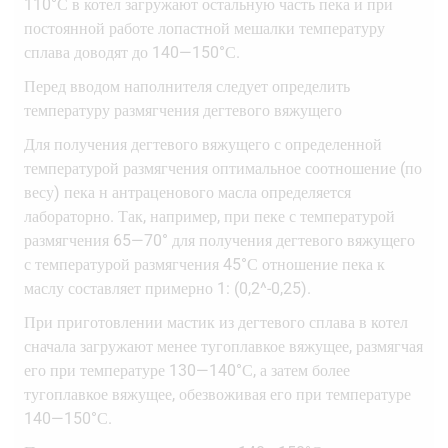
110°С в котел загружают остальную часть пека и при
постоянной работе лопастной мешалки температуру
сплава доводят до 140—150°С.
Перед вводом наполнителя следует определить
температуру размягчения дегтевого вяжущего
Для получения дегтевого вяжущего с определенной
температурой размягчения оптимальное соотношение (по
весу) пека н антраценового масла определяется
лабораторно. Так, например, при пеке с температурой
размягчения 65—70° для получения дегтевого вяжущего
с температурой размягчения 45°С отношение пека к
маслу составляет примерно 1: (0,2^-0,25).
При приготовлении мастик из дегтевого сплава в котел
сначала загружают менее тугоплавкое вяжущее, размягчая
его при температуре 130—140°С, а затем более
тугоплавкое вяжущее, обезвоживая его при температуре
140—150°С.