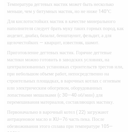
Температура дегтевых мастик может быть несколько
меньше, чем у битумных мастик, но не ниже 140°С
Для кислотостойких мастик в качестве минерального
наполнителя следует брать муку таких горных пород, как
андезит, диабаз, базальт, бенштаунит, фельдит, а для
щелочестойких — кварцит, известняк, шамот.
Приготовление дегтевых мастик. Горячие дегтевые
мастики можно готовить в заводских условиях, на
централизованных установках строительств трестов или,
при небольшом объеме работ, непосредственно на
строительных площадках, в варочных котлах с огневым
или электрическим обогревом, оборудованных
лопастными мешалками (с 30—40 об/мин) для
перемешивания материалов, составляющих мастику.
Первоначально в варочный котел ( 22) загружают
антраценовое масло и XU—7б часть пека. После
обезвоживания этого сплава при температуре 105—