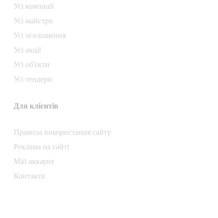
Усі компанії
Усі майстри
Усі оголошення
Усі акції
Усі об’єкти
Усі тендери
Для клієнтів
Правила використання сайту
Реклама на сайті
Мій аккаунт
Контакти