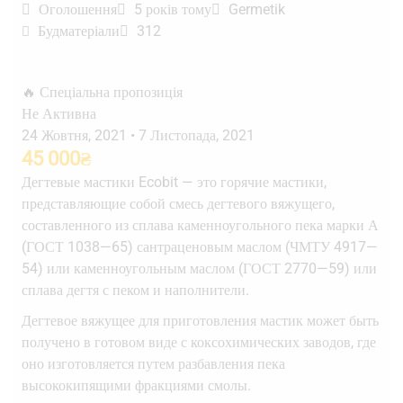
Оголошення
5 років тому
Germetik
Будматеріали
312
🔥 Спеціальна пропозиція
Не Активна
24 Жовтня, 2021
•
7 Листопада, 2021
45 000
₴
Дегтевые мастики Ecobit — это горячие мастики,
представляющие собой смесь дегтевого вяжущего,
составленного из сплава каменноугольного пека марки А
(ГОСТ 1038—65) сантраценовым маслом (ЧМТУ 4917—
54) или каменноугольным маслом (ГОСТ 2770—59) или
сплава дегтя с пеком и наполнители.
Дегтевое вяжущее для приготовления мастик может быть
получено в готовом виде с коксохимических заводов, где
оно изготовляется путем разбавления пека
высококипящими фракциями смолы.