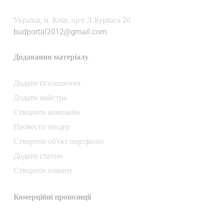
Українa, м. Київ, пр-т Л.Курбаса 2б
budportal2012@gmail.com
Додавання матеріалу
Додати oголошення
Додати майстра
Створити компанiю
Провести тендер
Створити об’єкт портфоліо
Додати статтю
Створити новину
Комерційні пропозиції