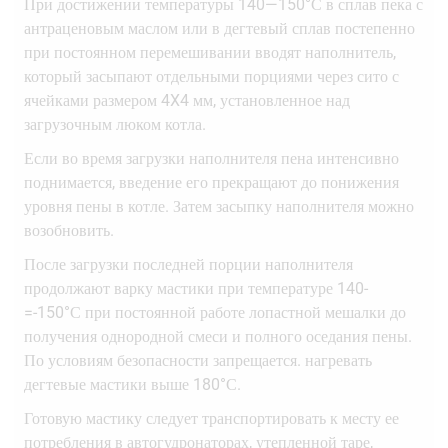
При достижении температуры 140—150°С в сплав пека с
антраценовым маслом или в дегтевый сплав постепенно
при постоянном перемешивании вводят наполнитель,
который засыпают отдельными порциями через сито с
ячейками размером 4X4 мм, установленное над
загрузочным люком котла.
Если во время загрузки наполнителя пена интенсивно
поднимается, введение его прекращают до понижения
уровня пены в котле. Затем засыпку наполнителя можно
возобновить.
После загрузки последней порции наполнителя
продолжают варку мастики при температуре 140-
=-150°С при постоянной работе лопастной мешалки до
получения однородной смеси и полного оседания пены.
По условиям безопасности запрещается. нагревать
дегтевые мастики выше 180°С.
Готовую мастику следует транспортировать к месту ее
потребления в автогудронаторах, утепленной таре,