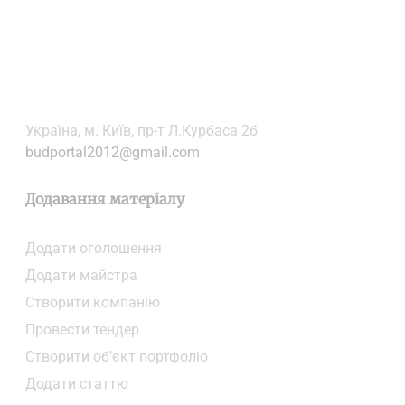
Українa, м. Київ, пр-т Л.Курбаса 2б
budportal2012@gmail.com
Додавання матеріалу
Додати oголошення
Додати майстра
Створити компанiю
Провести тендер
Створити об’єкт портфоліо
Додати статтю