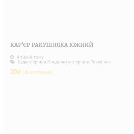
КАР'ЄР РАКУШНЯКА ЮЖНИЙ
4 тижні тому
Будматеріали
,
Кладочні матеріали
,
Ракушняк
20
₴
(Фіксована)