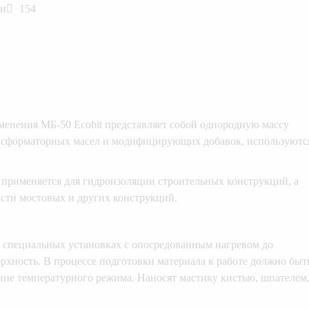
ли
154
менения МБ-50 Ecobit представляет собой однородную массу
ансформаторных масел и модифицирующих добавок, используютс
применяется для гидроизоляции строительных конструкций, а
сти мостовых и других конструкций.
и специальных установках с опосредованным нагревом до
ерхность. В процессе подготовки материала к работе должно быт
ние температурного режима. Наносят мастику кистью, шпателем