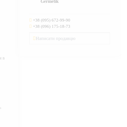
Germetik
+38 (095) 672-99-90
+38 (096) 175-18-73
Написати продавцю
я в
ь
,