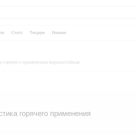
кти
Статті
Тендери
Новини
а горячего применения морозостойкая
стика горячего применения