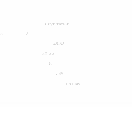
………………………………..отсутствуют
более ………….2
……………………………………..48-52
 ………………………………….40 мм
…………………………………………8
……………………………………….- 45
………………………………………….полная