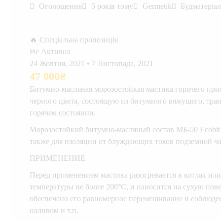
Оголошення
5 років тому
Germetik
Будматеріа
🔥 Спеціальна пропозиція
Не Активна
24 Жовтня, 2021
•
7 Листопада, 2021
47 000
₴
Битумно-масляная морозостойкая мастика горячего при
черного цвета, состоящую из битумного вяжущего, тр
горячем состоянии.
Морозостойкий битумно-масляный состав МБ-50 Ecobit 
также для изоляции от блуждающих токов подземной ча
ПРИМЕНЕНИЕ
Перед применением мастика разогревается в котлах ил
температуры не более 200°С, и наносится на сухую пов
обеспечено его равномерное перемешивание и соблюде
наливом и т.п.