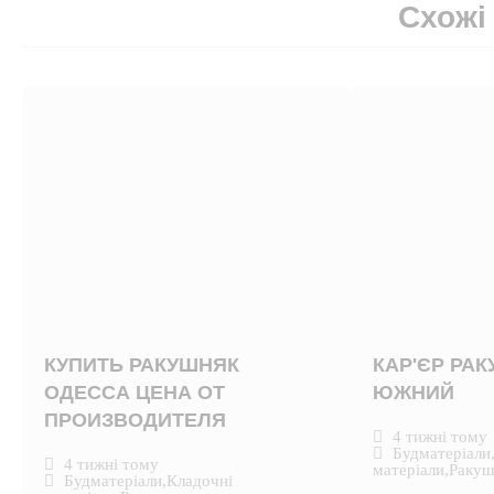
Схожі
КУПИТЬ РАКУШНЯК
КАР'ЄР РА
ОДЕССА ЦЕНА ОТ
ЮЖНИЙ
ПРОИЗВОДИТЕЛЯ
4 тижні тому
Будматеріали
4 тижні тому
матеріали
,
Ракуш
Будматеріали
,
Кладочні