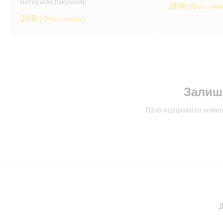
матеріали
,
Ракушняк
20
₴
(Фіксова
20
₴
(Фіксована)
Залиш
Щоб відправити комен