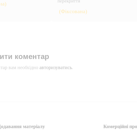
перекриття
на)
(Фіксована)
ити коментар
тар вам необхідно
авторизуватись
.
Додавання матеріалу
Комерційні про