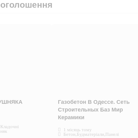
 оголошення
КУШНЯКА
Газобетон В Одессе. Сеть
Строительных Баз Мир
Керамики
,
Кладочні
1 місяць тому
няк
Бетон
,
Будматеріали
,
Панелі