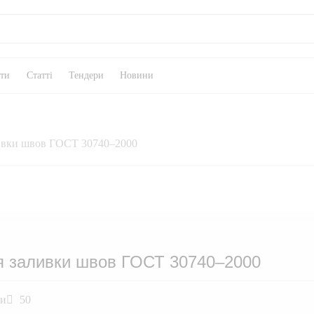
кти
Статті
Тендери
Новини
ливки швов ГОСТ 30740–2000
я заливки швов ГОСТ 30740–2000
ли
50