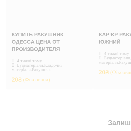
КУПИТЬ РАКУШНЯК
КАР'ЄР РА
ОДЕССА ЦЕНА ОТ
ЮЖНИЙ
ПРОИЗВОДИТЕЛЯ
4 тижні тому
Будматеріали
4 тижні тому
матеріали
,
Ракуш
Будматеріали
,
Кладочні
матеріали
,
Ракушняк
20
₴
(Фіксова
20
₴
(Фіксована)
Залиш