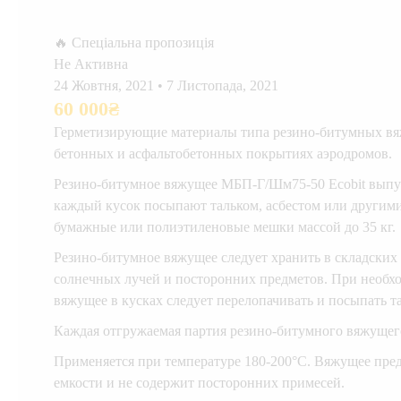
🔥 Спеціальна пропозиція
Не Активна
24 Жовтня, 2021
•
7 Листопада, 2021
60 000
₴
Герметизирующие материалы типа резино-битумных вяж
бетонных и асфальтобетонных покрытиях аэродромов.
Резино-битумное вяжущее МБП-Г/Шм75-50 Ecobit выпус
каждый кусок посыпают тальком, асбестом или другим
бумажные или полиэтиленовые мешки массой до 35 кг.
Резино-битумное вяжущее следует хранить в складски
солнечных лучей и посторонних предметов. При необхо
вяжущее в кусках следует перелопачивать и посыпать 
Каждая отгружаемая партия резино-битумного вяжущег
Применяется при температуре 180-200°С. Вяжущее пред
емкости и не содержит посторонних примесей.