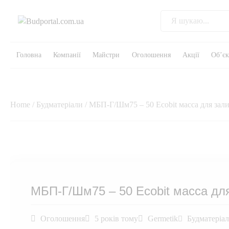
Головна
Компанії
Майстри
Оголошення
Акції
Об’є
Home
/
Будматеріали
/ МБП-Г/Шм75 – 50 Ecobit масса для за
МБП-Г/Шм75 – 50 Ecobit масса дл
Оголошення
5 років тому
Germetik
Будматеріа