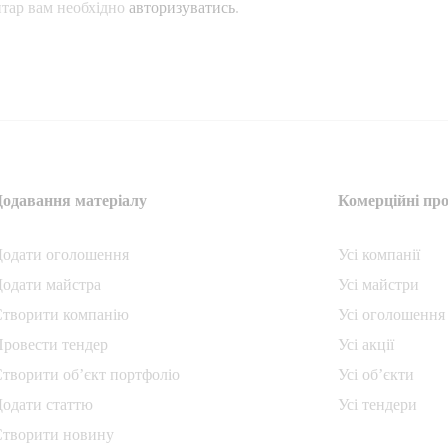
тар вам необхідно
авторизуватись
.
Додавання матеріалу
Комерційні про
Додати oголошення
Усі компанії
одати майстра
Усі майстри
Створити компанiю
Усі оголошення
ровести тендер
Усі акції
творити об’єкт портфоліо
Усі об’єкти
одати статтю
Усі тендери
Створити новину