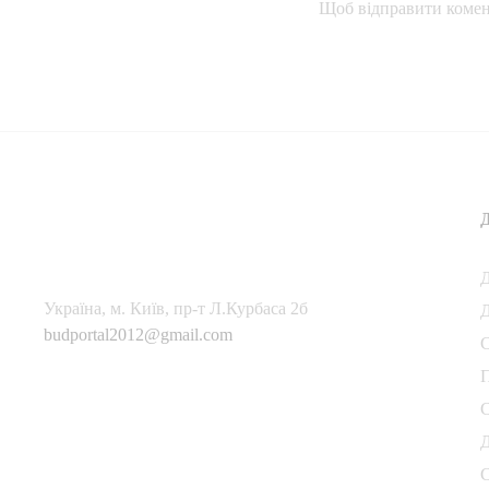
Щоб відправити комен
Українa, м. Київ, пр-т Л.Курбаса 2б
Д
budportal2012@gmail.com
П
С
Д