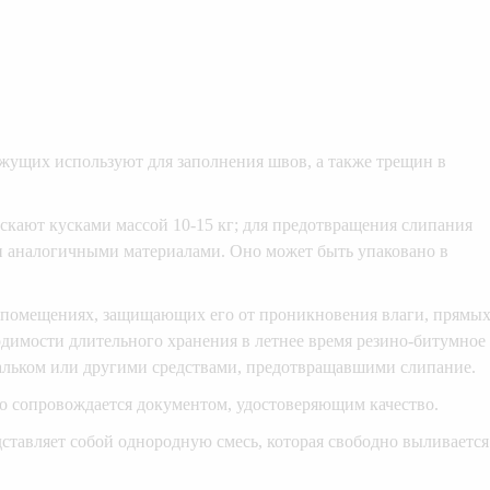
ущих используют для заполнения швов, а также трещин в
кают кусками массой 10-15 кг; для предотвращения слипания
и аналогичными материалами. Оно может быть упаковано в
х помещениях, защищающих его от проникновения влаги, прямы
димости длительного хранения в летнее время резино-битумное
тальком или другими средствами, предотвращавшими слипание.
о сопровождается документом, удостоверяющим качество.
ставляет собой однородную смесь, которая свободно выливается