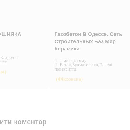
КУШНЯКА
Газобетон В Одессе. Сеть
Строительных Баз Мир
Керамики
,
Кладочні
1 місяць тому
няк
Бетон
,
Будматеріали
,
Панелі
перекриття
на)
(Фіксована)
ити коментар