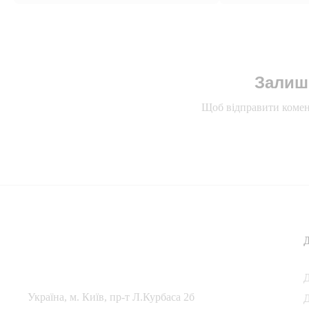
Залиш
Щоб відправити комен
Українa, м. Київ, пр-т Л.Курбаса 2б
Д