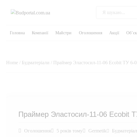
Головна
Компанії
Майстри
Оголошення
Акції
Об’є
Home
/
Будматеріали
/ Праймер Эластосил-11-06 Ecobit ТУ 6-0
Праймер Эластосил-11-06 Ecobit Т
Оголошення
5 років тому
Germetik
Будматеріа