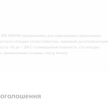
од: МХ-000098) предназначена для герметизации строительных
Эластосил обладает теплостойкостью, хорошими диэлектрическим
ь от -90 до + 200 С и повышенной влажности. Он обладает
и, алюминиевым сплавам, стеклу, бетону.
 оголошення