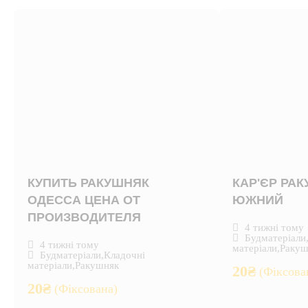
КУПИТЬ РАКУШНЯК
КАР'ЄР РА
ОДЕССА ЦЕНА ОТ
ЮЖНИЙ
ПРОИЗВОДИТЕЛЯ
4 тижні тому
Будматеріали
4 тижні тому
матеріали
,
Ракуш
Будматеріали
,
Кладочні
матеріали
,
Ракушняк
20
₴
(Фіксова
20
₴
(Фіксована)