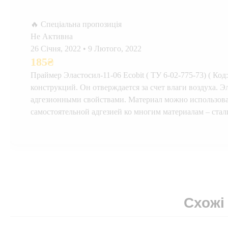
🔥 Спеціальна пропозиція
Не Активна
26 Січня, 2022
•
9 Лютого, 2022
185
₴
Праймер Эластосил-11-06 Ecobit ( ТУ 6-02-775-73) ( К
конструкций. Он отверждается за счет влаги воздуха. 
адгезионными свойствами. Материал можно использоват
самостоятельной адгезией ко многим материалам – стал
Схожі