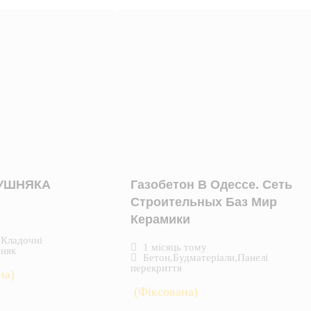
КУШНЯКА
Газобетон В Одессе. Сеть
Строительных Баз Мир
Керамики
,
Кладочні
1 місяць тому
няк
Бетон
,
Будматеріали
,
Панелі
перекриття
на)
(Фіксована)