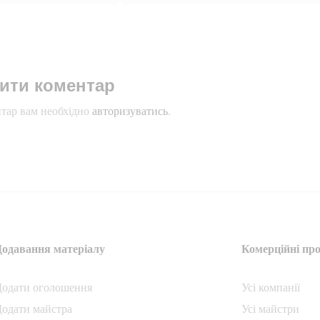
ити коментар
тар вам необхідно
авторизуватись
.
Додавання матеріалу
Комерційні про
Додати oголошення
Усі компанії
одати майстра
Усі майстри