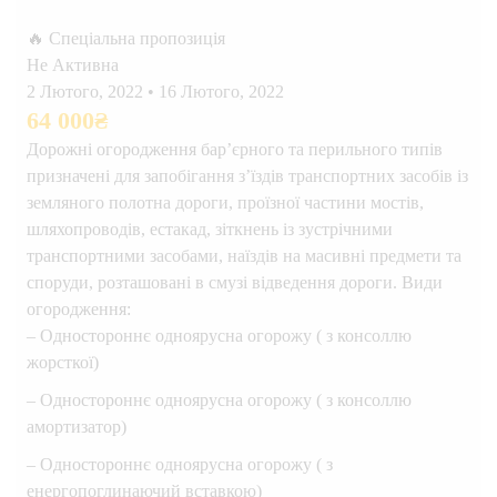
🔥 Спеціальна пропозиція
Не Активна
2 Лютого, 2022
•
16 Лютого, 2022
64 000
₴
Дорожні огородження бар’єрного та перильного типів
призначені для запобігання з’їздів транспортних засобів із
земляного полотна дороги, проїзної частини мостів,
шляхопроводів, естакад, зіткнень із зустрічними
транспортними засобами, наїздів на масивні предмети та
споруди, розташовані в смузі відведення дороги. Види
огородження:
– Одностороннє одноярусна огорожу ( з консоллю
жорсткої)
– Одностороннє одноярусна огорожу ( з консоллю
амортизатор)
– Одностороннє одноярусна огорожу ( з
енергопоглинаючий вставкою)