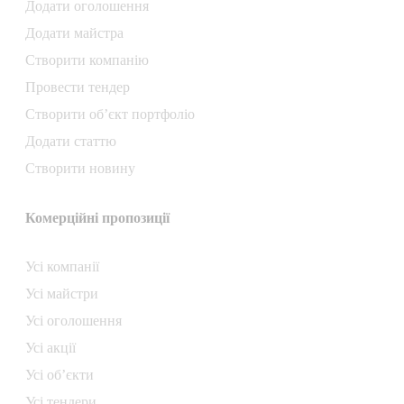
Додати oголошення
Додати майстра
Створити компанiю
Провести тендер
Створити об’єкт портфоліо
Додати статтю
Створити новину
Комерційні пропозиції
Усі компанії
Усі майстри
Усі оголошення
Усі акції
Усі об’єкти
Усі тендери