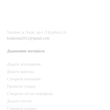
Українa, м. Київ, пр-т Л.Курбаса 2б
budportal2012@gmail.com
Додавання матеріалу
Додати oголошення
Додати майстра
Створити компанiю
Провести тендер
Створити об’єкт портфоліо
Додати статтю
Створити новину