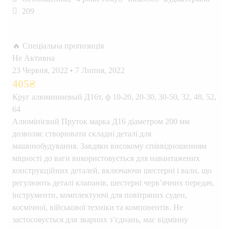
209
🔥 Спеціальна пропозиція
Не Активна
23 Червня, 2022
•
7 Липня, 2022
405
₴
Круг алюминиевый Д16т, ф 10-20, 20-30, 30-50, 32, 48, 52,
64
Алюмінієвий Пруток марка Д16 діаметром 200 мм
дозволяє створювати складні деталі для
машинобудування. Завдяки високому співвідношенням
міцності до ваги використовується для навантажених
конструкційних деталей, включаючи шестерні і вали, що
регулюють деталі клапанів, шестерні черв’ячних передач,
інструменти, комплектуючі для повітряних суден,
космічної, військової техніки та компонентів. Не
застосовується для зварних з’єднань, має відмінну