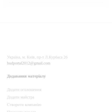
Українa, м. Київ, пр-т Л.Курбаса 2б
budportal2012@gmail.com
Додавання матеріалу
Додати oголошення
Додати майстра
Створити компанiю