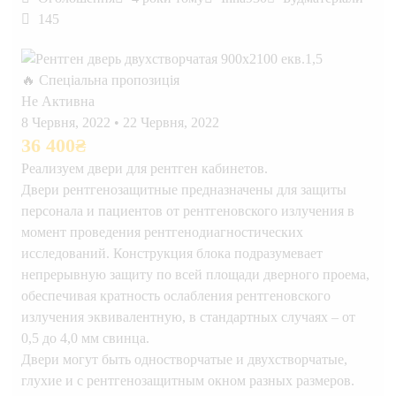
145
🔥 Спеціальна пропозиція
Не Активна
8 Червня, 2022
•
22 Червня, 2022
36 400
₴
Реализуем двери для рентген кабинетов.
Двери рентгенозащитные предназначены для защиты
персонала и пациентов от рентгеновского излучения в
момент проведения рентгенодиагностических
исследований. Конструкция блока подразумевает
непрерывную защиту по всей площади дверного проема,
обеспечивая кратность ослабления рентгеновского
излучения эквивалентную, в стандартных случаях – от
0,5 до 4,0 мм свинца.
Двери могут быть одностворчатые и двухстворчатые,
глухие и с рентгенозащитным окном разных размеров.