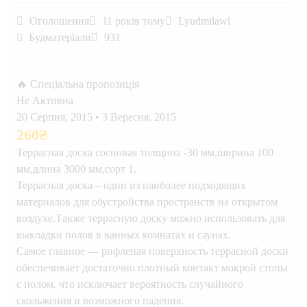
Оголошення
11 років тому
Lyudmilawl
Будматеріали
931
🔥 Спеціальна пропозиція
Не Активна
20 Серпня, 2015
•
3 Вересня, 2015
260
₴
Террасная доска сосновая толщина -30 мм,ширина 100
мм,длина 3000 мм,сорт 1.
Террасная доска – один из наиболее подходящих
материалов для обустройства пространств на открытом
воздухе.Также террасную доску можно использовать для
выкладки полов в ванных комнатах и саунах.
Самое главное — рифленая поверхность террасной доски
обеспечивает достаточно плотный контакт мокрой стопы
с полом, что исключает вероятность случайного
скольжения и возможного падения.