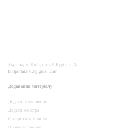
Українa, м. Київ, пр-т Л.Курбаса 2б
budportal2012@gmail.com
Додавання матеріалу
Додати oголошення
Додати майстра
Створити компанiю
Провести тендер