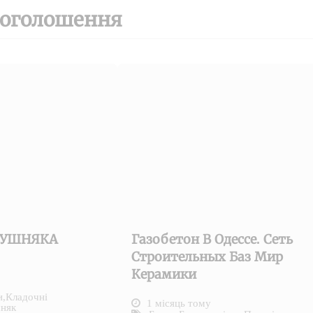
 оголошення
КУШНЯКА
Газобетон В Одессе. Сеть
Строительных Баз Мир
Керамики
и
,
Кладочні
1 місяць тому
няк