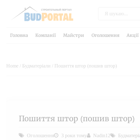
Головна
Компанії
Майстри
Оголошення
Акції
Home
/
Будматеріали
/ Пошиття штор (пошив штор)
Пошиття штор (пошив штор)
Оголошення
3 роки тому
Nadin12
Будматері