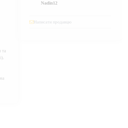
Nadin12
Написати продавцю
 та
).
 на