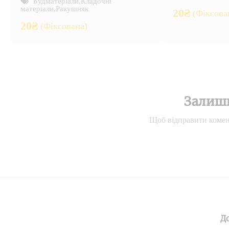
Будматеріали
,
Кладочні
матеріали
,
Ракушняк
20
₴
(Фіксова
20
₴
(Фіксована)
Залиш
Щоб відправити комен
Д