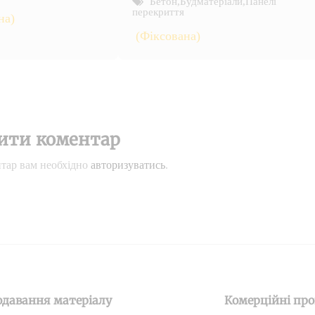
Бетон
,
Будматеріали
,
Панелі
перекриття
на)
(Фіксована)
ити коментар
тар вам необхідно
авторизуватись
.
одавання матеріалу
Комерційні про