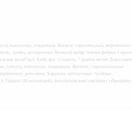
іссе), наволочки, покривала. Жалюзі: горизонтальні, вертикальні
тельові, трубні, автоматичні. Великий вибір тканин фабрик Європи
азками на об’єкті. Київ, вул. Ольжича, 7 (район метро Дорогожичі
ые, плиссе), наволочки, покрывала. Жалюзи: горизонтальные
деревянные, день-ночь. Карнизы: потолочные, трубные,
и Турции (40 коллекций). Бесплатная консультация с образцами