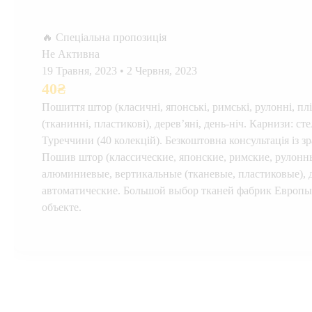
🔥 Спеціальна пропозиція
Не Активна
19 Травня, 2023
•
2 Червня, 2023
40
₴
Пошиття штор (класичні, японські, римські, рулонні, пл
(тканинні, пластикові), дерев’яні, день-ніч. Карнизи: с
Туреччини (40 колекцій). Безкоштовна консультація із зр
Пошив штор (классические, японские, римские, рулонн
алюминиевые, вертикальные (тканевые, пластиковые), 
автоматические. Большой выбор тканей фабрик Европы 
объекте.