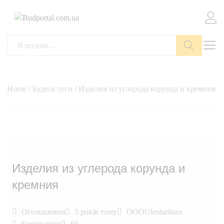
Пошук
Home
/
Будпослуги
/ Изделия из углерода корунда и кремния
Изделия из углерода корунда и
кремния
Оголошення
5 років тому
OOOUkrstarlines
Будпослуги
60