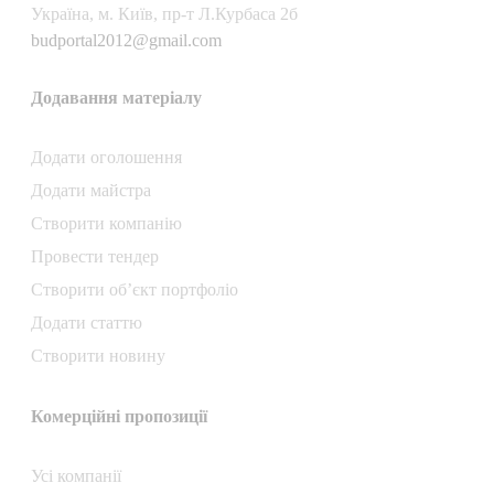
Українa, м. Київ, пр-т Л.Курбаса 2б
budportal2012@gmail.com
Додавання матеріалу
Додати oголошення
Додати майстра
Створити компанiю
Провести тендер
Створити об’єкт портфоліо
Додати статтю
Створити новину
Комерційні пропозиції
Усі компанії