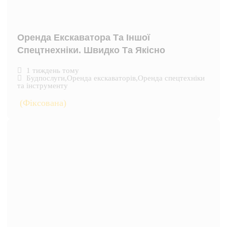
Оренда Екскаватора Та Іншої
Спецтнехніки. Швидко Та Якісно
1 тиждень тому
Будпослуги
,
Оренда екскаваторів
,
Оренда спецтехніки
та інструменту
(Фіксована)