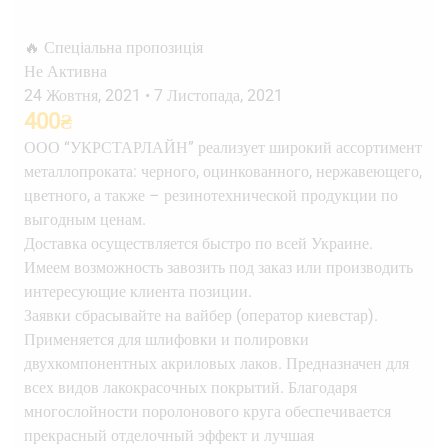
🔥 Спеціальна пропозиція
Не Активна
24 Жовтня, 2021
•
7 Листопада, 2021
400
₴
ООО “УКРСТАРЛАЙН” реализует широкий ассортимент
металлопроката: черного, оцинкованного, нержавеющего,
цветного, а также – резинотехнической продукции по
выгодным ценам.
Доставка осуществляется быстро по всей Украине.
Имеем возможность завозить под заказ или производить
интересующие клиента позиции.
Заявки сбрасывайте на вайбер (оператор киевстар).
Применяется для шлифовки и полировки
двухкомпонентных акриловых лаков. Предназначен для
всех видов лакокрасочных покрытий. Благодаря
многослойности поролонового круга обеспечивается
прекрасный отделочный эффект и лучшая