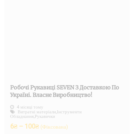
Робочі Рукавиці SEVEN З Доставкою По
Україні. Власне Виробництво!
4 місяці тому
Витратні матеріали
,
Інструменти
Обладнання
,
Рукавички
6
₴
–
100
₴
(Фіксована)