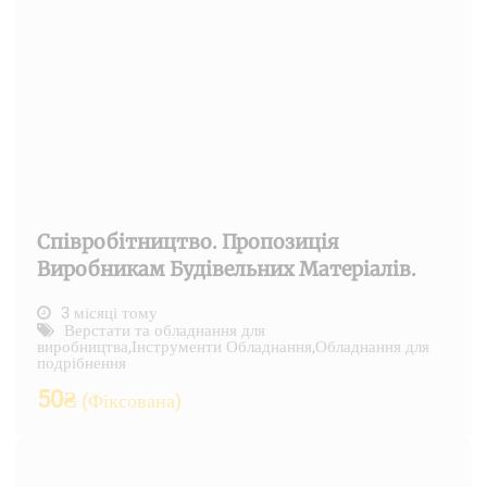
Співробітництво. Пропозиція
Виробникам Будівельних Матеріалів.
3 місяці тому
Верстати та обладнання для
виробництва
,
Інструменти Обладнання
,
Обладнання для
подрібнення
50
₴
(Фіксована)