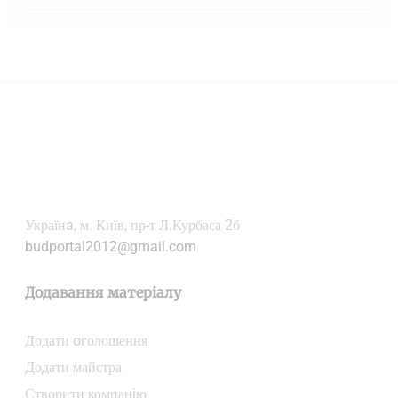
Українa, м. Київ, пр-т Л.Курбаса 2б
budportal2012@gmail.com
Додавання матеріалу
Додати oголошення
Додати майстра
Створити компанiю