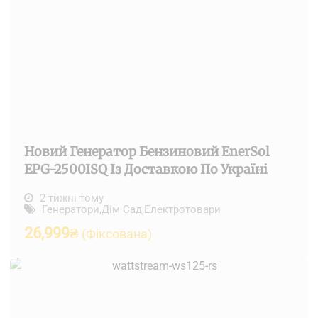
Новий Генератор Бензиновий EnerSol
EPG-2500ISQ Із Доставкою По Україні
2 тижні тому
Генератори
,
Дім Сад
,
Електротовари
26,999
₴
(Фіксована)