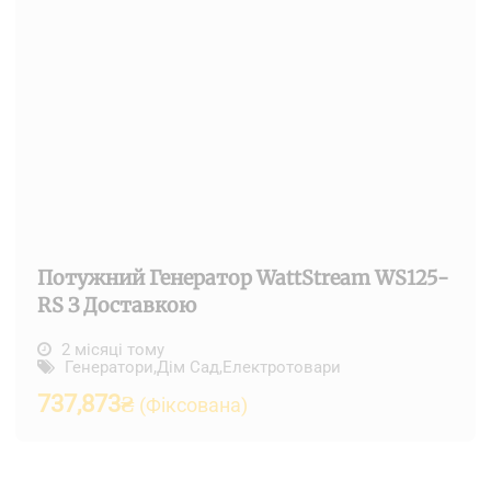
Потужний Генератор WattStream WS125-
RS З Доставкою
2 місяці тому
Генератори
,
Дім Сад
,
Електротовари
737,873
₴
(Фіксована)