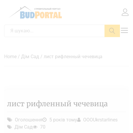
Пошук
Home
/
Дім Сад
/ лист рифленный чечевица
лист рифленный чечевица
Оголошення
5 років тому
OOOUkrstarlines
Дім Сад
70