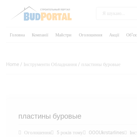
Головна
Компанії
Майстри
Оголошення
Акції
Об’єк
Home
/
Інструменти Обладнання
/ пластины буровые
пластины буровые
Оголошення
5 років тому
OOOUkrstarlines
Інс