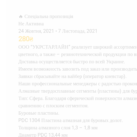
🔥 Спеціальна пропозиція
Не Активна
24 Жовтня, 2021
•
7 Листопада, 2021
280
₴
ООО “УКРСТАРЛАЙН” реализует широкий ассортимент 
цветного, а также – резинотехнической продукции по 
Доставка осуществляется быстро по всей Украине.
Имеем возможность завозить под заказ или производит
Заявки сбрасывайте на вайбер (оператор киевстар).
Наши профессиональные менеджеры с радостью прокон
Алмазные твердосплавные сегменты (пластины) для бу
Тип: Сфера. Благодаря сферической поверхности алмазн
сравнению с плоским сегментом.
Буровые пластины.
PDC 1304 Пластина алмазная для буровых долот.
Толщина алмазного слоя 1,3 – 1,8 мм
Диаметр PDC 13,44 мм