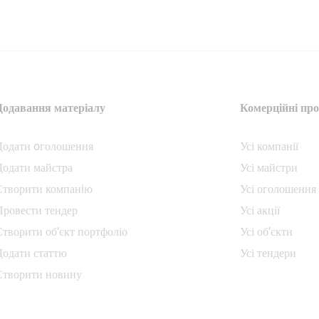
Додавання матеріалу
Комерційні про
Додати oголошення
Усі компанії
Додати майстра
Усі майстри
Створити компанiю
Усі оголошення
Провести тендер
Усі акції
Створити об’єкт портфоліо
Усі об’єкти
Додати статтю
Усі тендери
Створити новину