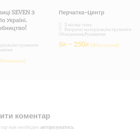
виці SEVEN З
Перчатка-Центр
о Україні.
3 місяці тому
обництво!
Витратні матеріали
,
Інструменти
Обладнання
,
Рукавички
8
₴
–
250
₴
(Фіксована)
еріали
,
Інструменти
авички
Фіксована)
ити коментар
тар вам необхідно
авторизуватись
.