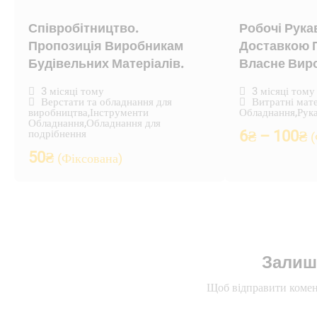
Співробітництво.
Робочі Рука
Пропозиція Виробникам
Доставкою П
Будівельних Матеріалів.
Власне Вир
3 місяці тому
3 місяці тому
Верстати та обладнання для
Витратні мат
виробництва
,
Інструменти
Обладнання
,
Рук
Обладнання
,
Обладнання для
подрібнення
6
₴
–
100
₴
(
50
₴
(Фіксована)
Залиш
Щоб відправити комен