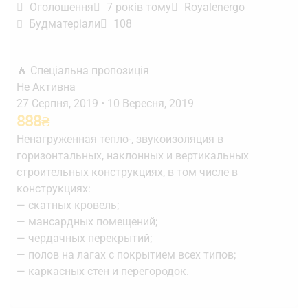
Оголошення
7 років тому
Royalenergo
Будматеріали
108
🔥 Спеціальна пропозиція
Не Активна
27 Серпня, 2019
•
10 Вересня, 2019
888
₴
Ненагруженная тепло-, звукоизоляция в
горизонтальных, наклонных и вертикальных
строительных конструкциях, в том числе в
конструкциях:
— скатных кровель;
— мансардных помещений;
— чердачных перекрытий;
— полов на лагах с покрытием всех типов;
— каркасных стен и перегородок.