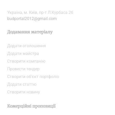
Українa, м. Київ, пр-т Л.Курбаса 2б
budportal2012@gmail.com
Додавання матеріалу
Додати oголошення
Додати майстра
Створити компанiю
Провести тендер
Створити об’єкт портфоліо
Додати статтю
Створити новину
Комерційні пропозиції