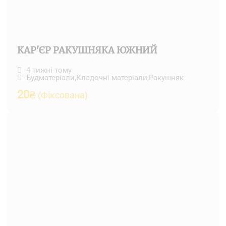
КАР'ЄР РАКУШНЯКА ЮЖНИЙ
4 тижні тому
Будматеріали
,
Кладочні матеріали
,
Ракушняк
20
₴
(Фіксована)