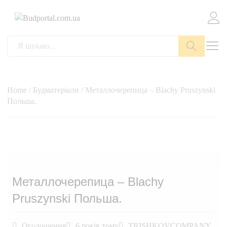
Пошук
Home
/
Будматеріали
/ Металлочерепица – Blachy Pruszynski
Польша.
Металлочерепица – Blachy
Pruszynski Польша.
Оголошення
6 років тому
TRISHKOVCOMPANY