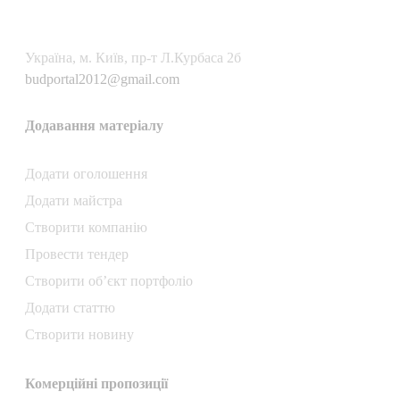
Українa, м. Київ, пр-т Л.Курбаса 2б
budportal2012@gmail.com
Додавання матеріалу
Додати oголошення
Додати майстра
Створити компанiю
Провести тендер
Створити об’єкт портфоліо
Додати статтю
Створити новину
Комерційні пропозиції