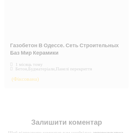
Газобетон В Одессе. Сеть Строительных
Баз Мир Керамики
1 місяць тому
Бетон
,
Будматеріали
,
Панелі перекриття
(Фіксована)
Залишити коментар
Щоб відправити коментар вам необхідно
авторизуватись
.