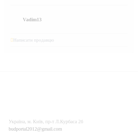
Vadim13
Написати продавцю
Українa, м. Київ, пр-т Л.Курбаса 2б
budportal2012@gmail.com