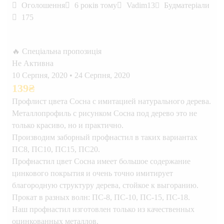
Оголошення
6 років тому
Vadim13
Будматеріали
175
🔥 Спеціальна пропозиція
Не Активна
10 Серпня, 2020
•
24 Серпня, 2020
139
₴
Профлист цвета Сосна с имитацией натурального дерева.
Металлопрофиль с рисунком Сосна под дерево это не
только красиво, но и практично.
Производим заборный профнастил в таких вариантах
ПС8, ПС10, ПС15, ПС20.
Профнастил цвет Сосна имеет большое содержание
цинкового покрытия и очень точно имитирует
благородную структуру дерева, стойкое к выгоранию.
Прокат в разных волн: ПС-8, ПС-10, ПС-15, ПС-18.
Наш профнастил изготовлен только из качественных
оцинкованных металлов.