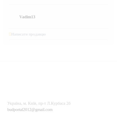
Vadim13
Написати продавцю
Українa, м. Київ, пр-т Л.Курбаса 2б
budportal2012@gmail.com