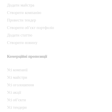
Додати майстра
Створити компанiю
Провести тендер
Створити об’єкт портфоліо
Додати статтю
Створити новину
Комерційні пропозиції
Усі компанії
Усі майстри
Усі оголошення
Усі акції
Усі об’єкти
Усі тендери