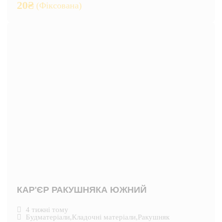
20
₴
(Фіксована)
КАР'ЄР РАКУШНЯКА ЮЖНИЙ
4 тижні тому
Будматеріали
,
Кладочні матеріали
,
Ракушняк