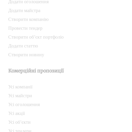
Додати oголошення
Додати майстра
Створити компанiю
Провести тендер
Створити об’єкт портфоліо
Додати статтю
Створити новину
Комерційні пропозиції
Усі компанії
Усі майстри
Усі оголошення
Усі акції
Усі об’єкти
Усі тендери