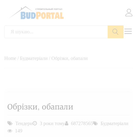
Пошук
Home
/
Будматеріали
/ Обрізки, обапали
Обрізки, обапали
Тендери
3 роки тому
687278565
Будматеріали
149