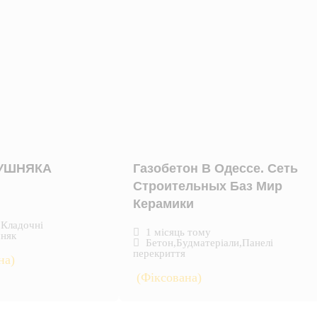
КУШНЯКА
Газобетон В Одессе. Сеть
Строительных Баз Мир
Керамики
,
Кладочні
1 місяць тому
няк
Бетон
,
Будматеріали
,
Панелі
перекриття
на)
(Фіксована)