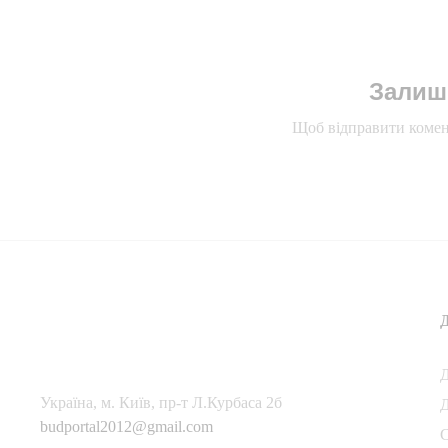
Залиш
Щоб відправити комен
Українa, м. Київ, пр-т Л.Курбаса 2б
Д
budportal2012@gmail.com