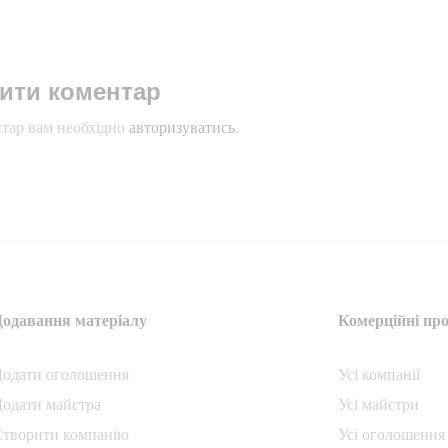
ити коментар
тар вам необхідно
авторизуватись
.
Додавання матеріалу
Комерційні про
Додати oголошення
Усі компанії
одати майстра
Усі майстри
Створити компанiю
Усі оголошення