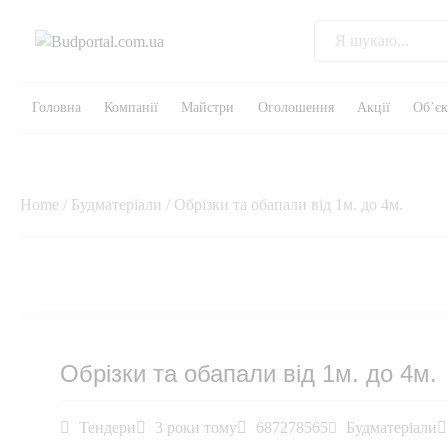
Головна
Компанії
Майстри
Оголошення
Акції
Об’є
Home
/
Будматеріали
/ Обрізки та обапали від 1м. до 4м.
Обрізки та обапали від 1м. до 4м.
Тендери
3 роки тому
687278565
Будматеріали