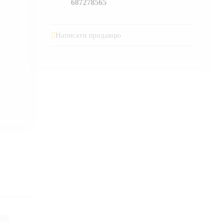
687278565
Написати продавцю