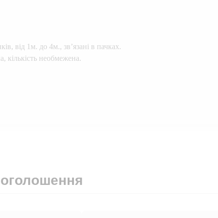
в, від 1м. до 4м., зв’язані в пачках.
а, кількість необмежена.
 оголошення