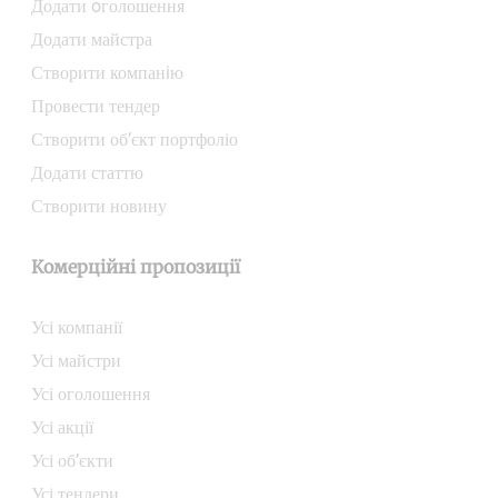
Додати oголошення
Додати майстра
Створити компанiю
Провести тендер
Створити об’єкт портфоліо
Додати статтю
Створити новину
Комерційні пропозиції
Усі компанії
Усі майстри
Усі оголошення
Усі акції
Усі об’єкти
Усі тендери