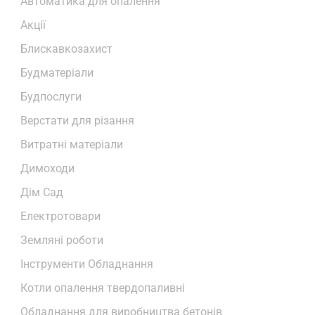
Автоматика для опалення
Акції
Блискавкозахист
Будматеріали
Будпослуги
Верстати для різання
Витратні матеріали
Димоходи
Дім Сад
Електротовари
Земляні роботи
Інструменти Обладнання
Котли опалення твердопаливні
Обладнання для виробництва бетонів