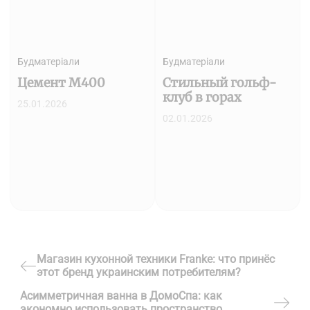
Будматеріали
Будматеріали
Цемент М400
Стильный гольф-
клуб в горах
25.01.2026
02.01.2026
Навігація
Магазин кухонной техники Franke: что принёс
этот бренд украинским потребителям?
Previous
записів
Асимметричная ванна в ДомоСпа: как
Post
экономно использовать пространство