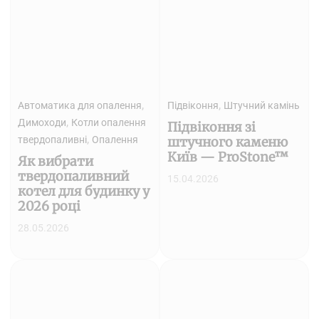
,
,
Автоматика для опалення
Підвіконня
Штучний камінь
,
Димоходи
Котли опалення
Підвіконня зі
,
твердопаливні
Опалення
штучного каменю
Київ — ProStone™
Як вибрати
твердопаливний
15.04.2026
котел для будинку у
2026 році
28.05.2026