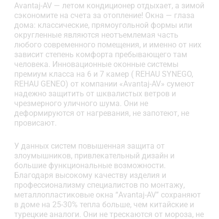
Avantaj-AV — летом кондиционер отдыхает, а зимой
сэкономите на счета за отопление! Окна — глаза
дома: классические, прямоугольной формы или
округленные являются неотъемлемая часть
любого современного помещения, и именно от них
зависит степень комфорта пребывающего там
человека. Инновационные оконные системы
премиум класса на 6 и 7 камер ( REHAU SYNEGO,
REHAU GENEO) от компании «Avantaj-AV» сумеют
надежно защитить от шквалистых ветров и
чрезмерного уличного шума. Они не
деформируются от нагревания, не запотеют, не
провисают.
У данных систем повышенная защита от
злоумышников, привлекательный дизайн и
большие функциональные возможности.
Благодаря высокому качеству изделия и
профессионализму специалистов по монтажу,
металлопластиковые окна “Avantaj-AV” сохраняют
в доме на 25-30% тепла больше, чем китайские и
турецкие аналоги. Они не трескаются от мороза, не