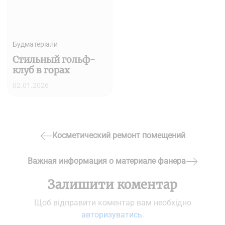
Будматеріали
Стильный гольф-
клуб в горах
02.01.2026
Навігація
Косметический ремонт помещений
Previous
записів
Post
Важная информация о материале фанера
Next
Залишити коментар
Post
Щоб відправити коментар вам необхідно
авторизуватись
.