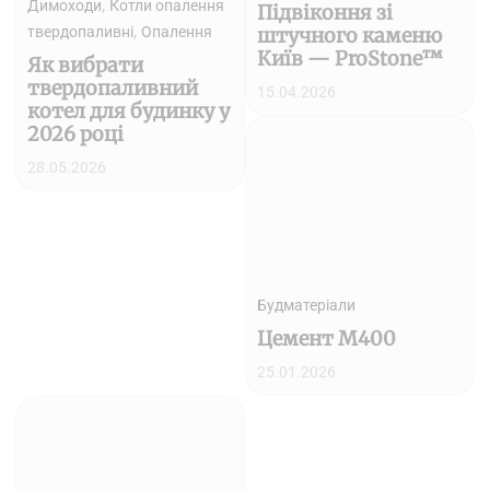
,
Димоходи
Котли опалення
Підвіконня зі
,
твердопаливні
Опалення
штучного каменю
Київ — ProStone™
Як вибрати
твердопаливний
15.04.2026
котел для будинку у
2026 році
28.05.2026
Будматеріали
Цемент М400
25.01.2026