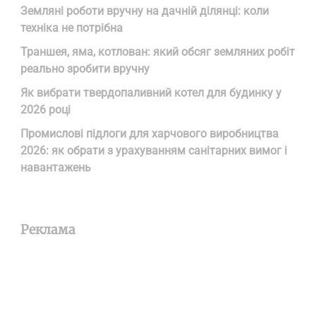
Земляні роботи вручну на дачній ділянці: коли
техніка не потрібна
Траншея, яма, котлован: який обсяг земляних робіт
реально зробити вручну
Як вибрати твердопаливний котел для будинку у
2026 році
Промислові підлоги для харчового виробництва
2026: як обрати з урахуванням санітарних вимог і
навантажень
Реклама