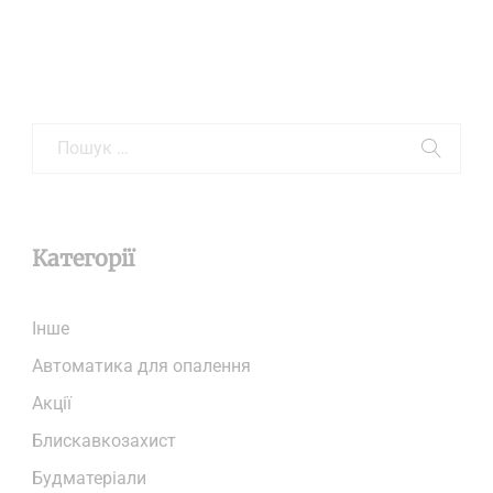
Категорії
Iнше
Автоматика для опалення
Акції
Блискавкозахист
Будматеріали