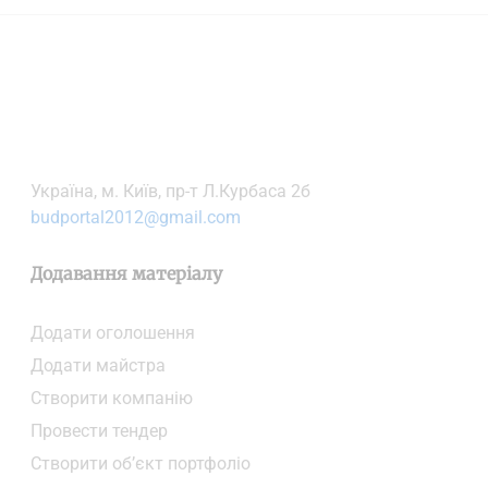
Українa, м. Київ, пр-т Л.Курбаса 2б
budportal2012@gmail.com
Додавання матеріалу
Додати oголошення
Додати майстра
Створити компанiю
Провести тендер
Створити об’єкт портфоліо