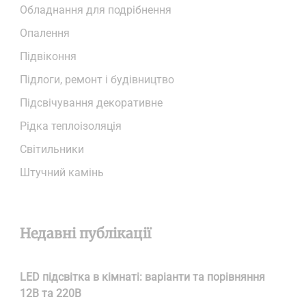
Обладнання для подрібнення
Опалення
Підвіконня
Підлоги, ремонт і будівництво
Підсвічування декоративне
Рідка теплоізоляція
Світильники
Штучний камінь
Недавні публікації
LED підсвітка в кімнаті: варіанти та порівняння
12В та 220В