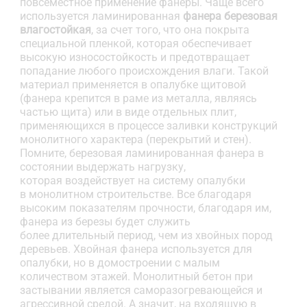
повсеместное применение фанеры. Чаще всего
используется ламинированная
фанера березовая
влагостойкая
, за счет того, что она покрыта
специальной пленкой, которая обеспечивает
высокую износостойкость и предотвращает
попадание любого происхождения влаги. Такой
материал применяется в опалубке щитовой
(фанера крепится в раме из металла, являясь
частью щита) или в виде отдельных плит,
применяющихся в процессе заливки конструкций
монолитного характера (перекрытий и стен).
Помните, березовая ламинированная фанера в
состоянии выдержать нагрузку,
которая воздействует на систему опалубки
в монолитном строительстве. Все благодаря
высоким показателям прочности, благодаря им,
фанера из березы будет служить
более длительный период, чем из хвойных пород
деревьев. Хвойная фанера используется для
опалубки, но в домостроении с малым
количеством этажей. Монолитный бетон при
застывании является саморазогревающейся и
агрессивной средой. А значит, на входящую в