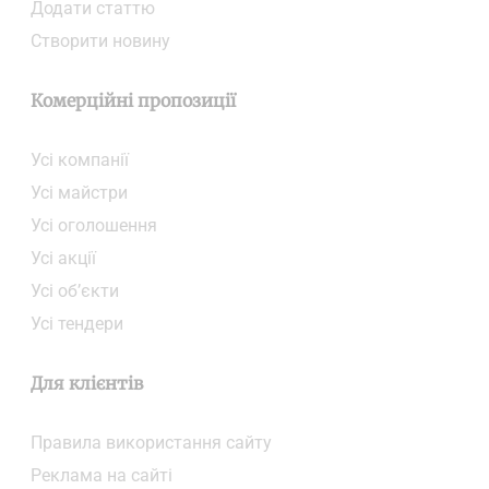
Додати статтю
Створити новину
Комерційні пропозиції
Усі компанії
Усі майстри
Усі оголошення
Усі акції
Усі об’єкти
Усі тендери
Для клієнтів
Правила використання сайту
Реклама на сайті