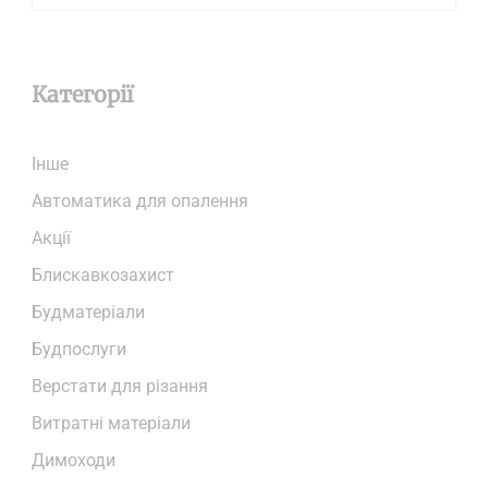
Категорії
Iнше
Автоматика для опалення
Акції
Блискавкозахист
Будматеріали
Будпослуги
Верстати для різання
Витратні матеріали
Димоходи