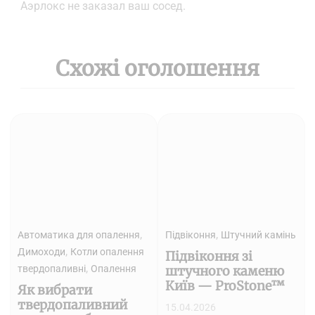
Аэрлокс не заказал ваш сосед.
Схожі оголошення
,
,
Автоматика для опалення
Підвіконня
Штучний камінь
,
Димоходи
Котли опалення
Підвіконня зі
,
твердопаливні
Опалення
штучного каменю
Київ — ProStone™
Як вибрати
твердопаливний
15.04.2026