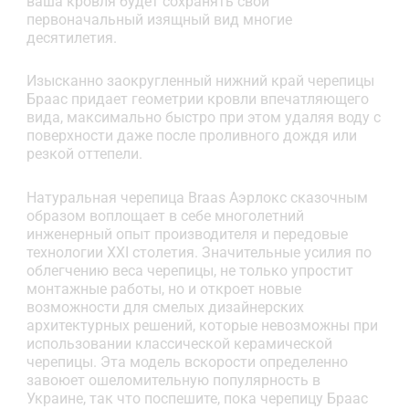
ваша кровля будет сохранять свой
первоначальный изящный вид многие
десятилетия.
Изысканно заокругленный нижний край черепицы
Браас придает геометрии кровли впечатляющего
вида, максимально быстро при этом удаляя воду с
поверхности даже после проливного дождя или
резкой оттепели.
Натуральная черепица Braas Аэрлокс сказочным
образом воплощает в себе многолетний
инженерный опыт производителя и передовые
технологии ХXI столетия. Значительные усилия по
облегчению веса черепицы, не только упростит
монтажные работы, но и откроет новые
возможности для смелых дизайнерских
архитектурных решений, которые невозможны при
использовании классической керамической
черепицы. Эта модель вскорости определенно
завоюет ошеломительную популярность в
Украине, так что поспешите, пока черепицу Браас