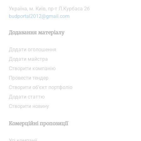
Українa, м. Київ, пр-т Л.Курбаса 2б
budportal2012@gmail.com
Додавання матеріалу
Додати oголошення
Додати майстра
Створити компанiю
Провести тендер
Створити об’єкт портфоліо
Додати статтю
Створити новину
Комерційні пропозиції
Усі компанії