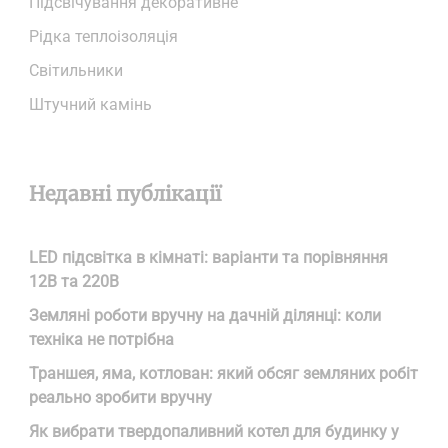
Підсвічування декоративне
Рідка теплоізоляція
Світильники
Штучний камінь
Недавні публікації
LED підсвітка в кімнаті: варіанти та порівняння
12В та 220В
Земляні роботи вручну на дачній ділянці: коли
техніка не потрібна
Траншея, яма, котлован: який обсяг земляних робіт
реально зробити вручну
Як вибрати твердопаливний котел для будинку у