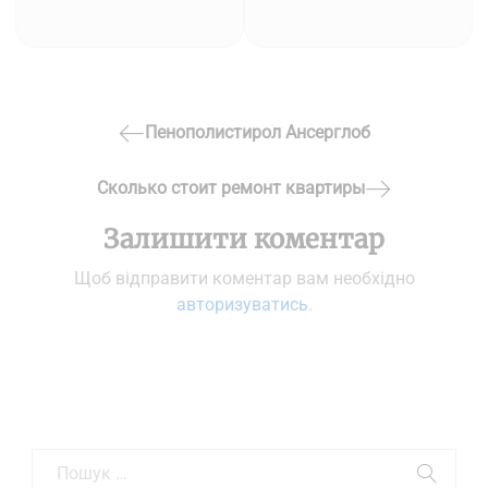
Навігація
Пенополистирол Ансерглоб
Previous
записів
Post
Сколько стоит ремонт квартиры
Next
Залишити коментар
Post
Щоб відправити коментар вам необхідно
авторизуватись
.