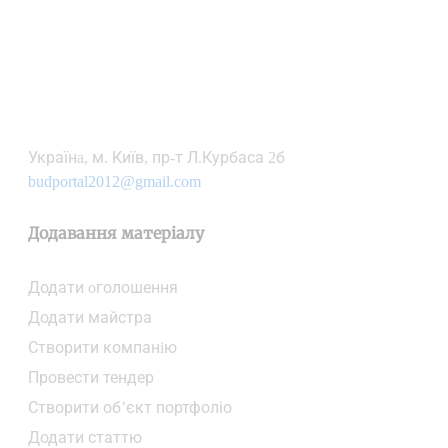
Українa, м. Київ, пр-т Л.Курбаса 2б
budportal2012@gmail.com
Додавання матеріалу
Додати oголошення
Додати майстра
Створити компанiю
Провести тендер
Створити об’єкт портфоліо
Додати статтю