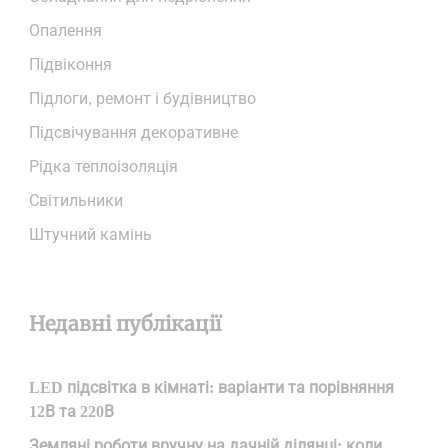
Опалення
Підвіконня
Підлоги, ремонт і будівництво
Підсвічування декоративне
Рідка теплоізоляція
Світильники
Штучний камінь
Недавні публікації
LED підсвітка в кімнаті: варіанти та порівняння
12В та 220В
Земляні роботи вручну на дачній ділянці: коли