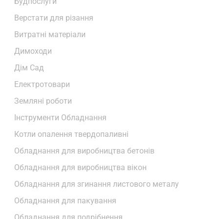
Будпослуги
Верстати для різання
Витратні матеріали
Димоходи
Дім Сад
Електротовари
Земляні роботи
Інструменти Обладнання
Котли опалення твердопаливні
Обладнання для виробництва бетонів
Обладнання для виробництва вікон
Обладнання для згинання листового металу
Обладнання для пакування
Обладнання для подрібнення