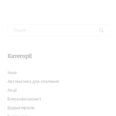
Категорії
Iнше
Автоматика для опалення
Акції
Блискавкозахист
Будматеріали