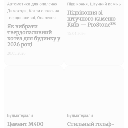
,
,
Автоматика для опалення
Підвіконня
Штучний камінь
,
Димоходи
Котли опалення
Підвіконня зі
,
штучного каменю
твердопаливні
Опалення
Київ — ProStone™
Як вибрати
твердопаливний
15.04.2026
котел для будинку у
2026 році
28.05.2026
Будматеріали
Будматеріали
Цемент М400
Стильный гольф-