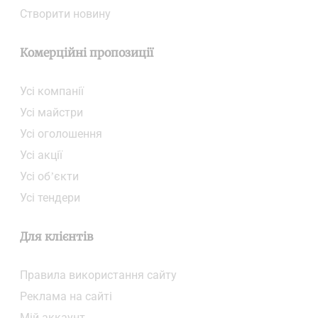
Створити новину
Комерційні пропозиції
Усі компанії
Усі майстри
Усі оголошення
Усі акції
Усі об’єкти
Усі тендери
Для клієнтів
Правила використання сайту
Реклама на сайті
Мій аккаунт