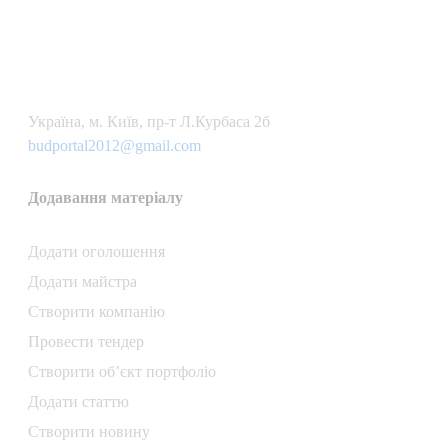
Українa, м. Київ, пр-т Л.Курбаса 2б
budportal2012@gmail.com
Додавання матеріалу
Додати oголошення
Додати майстра
Створити компанiю
Провести тендер
Створити об’єкт портфоліо
Додати статтю
Створити новину