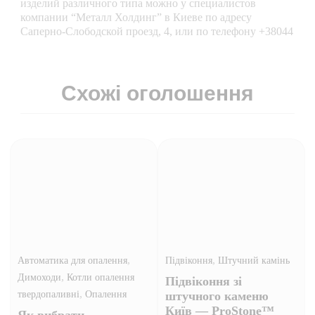
изделий различного типа можно у специалистов
компании “Металл Холдинг” в Киеве по адресу
Саперно-Слободской проезд, 4, или по телефону +38044
Схожі оголошення
,
,
Автоматика для опалення
Підвіконня
Штучний камінь
,
Димоходи
Котли опалення
Підвіконня зі
,
твердопаливні
Опалення
штучного каменю
Київ — ProStone™