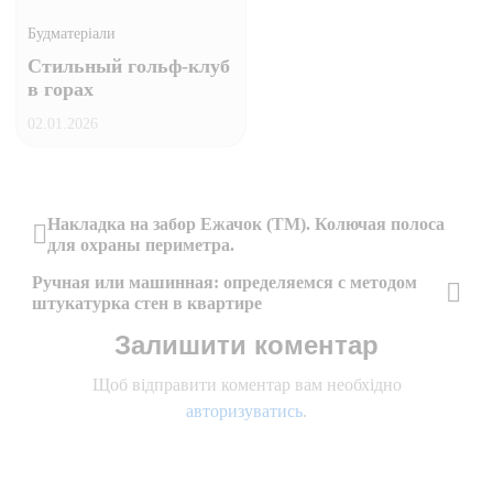
Будматеріали
Стильный гольф-клуб
в горах
02.01.2026
Навігація
Накладка на забор Ежачок (ТМ). Колючая полоса
для охраны периметра.
Previous
записів
Ручная или машинная: определяемся с методом
Post
штукатурка стен в квартире
Next
Залишити коментар
Post
Щоб відправити коментар вам необхідно
авторизуватись
.