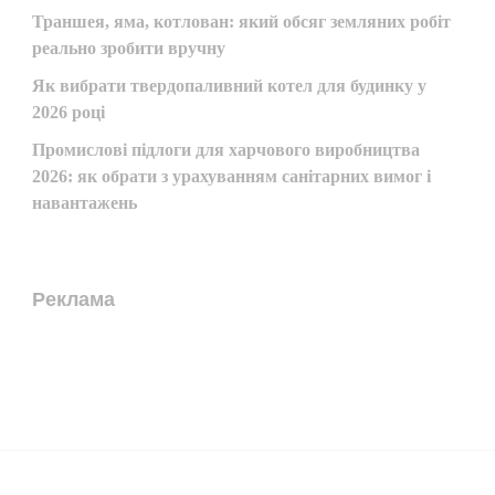
Траншея, яма, котлован: який обсяг земляних робіт
реально зробити вручну
Як вибрати твердопаливний котел для будинку у
2026 році
Промислові підлоги для харчового виробництва
2026: як обрати з урахуванням санітарних вимог і
навантажень
Реклама