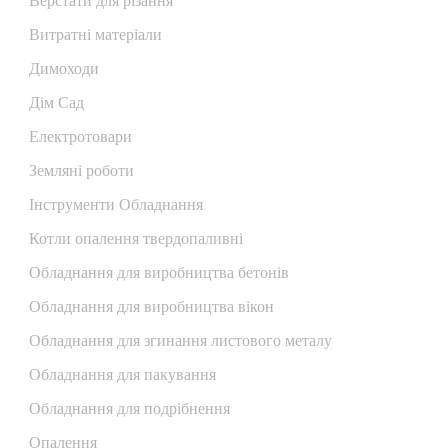
Верстати для різання
Витратні матеріали
Димоходи
Дім Сад
Електротовари
Земляні роботи
Інструменти Обладнання
Котли опалення твердопаливні
Обладнання для виробництва бетонів
Обладнання для виробництва вікон
Обладнання для згинання листового металу
Обладнання для пакування
Обладнання для подрібнення
Опалення