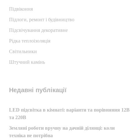
Підвіконня
Підлоги, ремонт і будівництво
Підсвічування декоративне
Рідка теплоізоляція
Світильники
Штучний камінь
Недавні публікації
LED підсвітка в кімнаті: варіанти та порівняння 12В
та 220В
Земляні роботи вручну на дачній ділянці: коли
техніка не потрібна