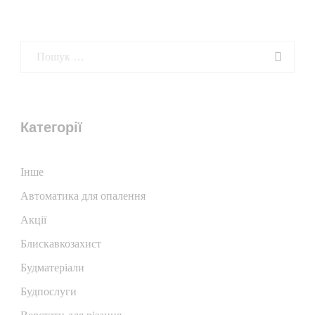
Категорії
Iнше
Автоматика для опалення
Акції
Блискавкозахист
Будматеріали
Будпослуги