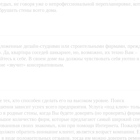
отдых, не говоря уже о непрофессиональной перепланировке, ко
брушить стены всего дома.
дложенные дизайн-студиями или строительными фирмами, преж
 Да, квартира соседей шикарнее, но, возможно, их техно Вам –
тесь к себе. В своем доме вы должны чувствовать себя уютно и
ние «звучит» консервативным.
 тех, кто способен сделать его на высоком уровне. Поиск
шения зависит успех всего предприятия. Услуга «под ключ» толь
в родные стены, когда Вы будете доверять (но проверять) фирм
ольшое количество фирм, которые предлагают самый широкий сп
обзванивая своих знакомых, или при помощи Интернета. Пожалуй
олжен обратить внимание клиент, является возраст компании. 
 в виде положительных отзывов, тогда им можно доверить ремо