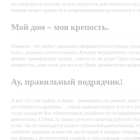
же очередного отпуска лучше потратить действительно на 
вообще может привести к непредвиденным результатам и о
Мой дом – моя крепость.
Помните, что любые варианты оформления интерьера, пре
всего, должны соответствовать Вашему внутреннему стилю.
яркому приверженцу кантри, совсем не по душе? Прислушай
комфортно, даже если для кого-то Ваше дизайнерское виде
Ау, правильный подрядчик!
А вот тут уже выбор за Вами – решившись на ремонт, ищите
достойного подрядчика – самый важный вопрос и от его ре
тогда порадует Вас обновленным дизайном по возвращению 
ремонтнику. Сейчас на рынке ремонта квартир работает б
услуг. Часто приходится искать строителей-ремонтников, 
наиболее важным моментом, на который в первую очередь д
это фирмы с десятилетним стажем, с «послужным» списком