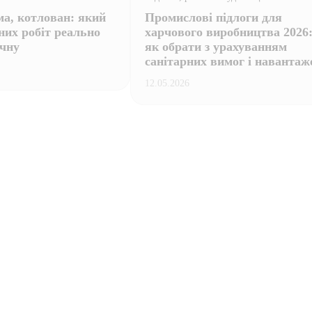
а, котлован: який
Промислові підлоги для
них робіт реально
харчового виробництва 2026
учну
як обрати з урахуванням
санітарних вимог і навантаж
12.05.2026