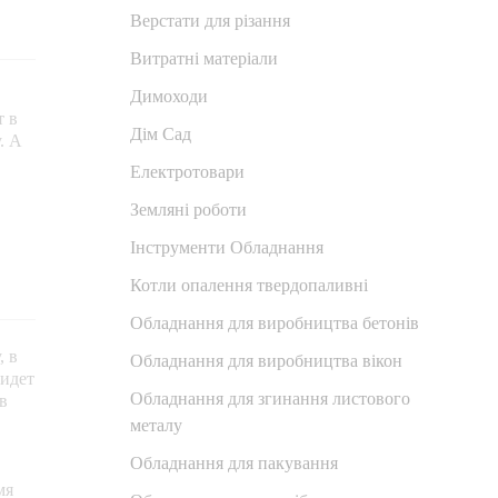
Верстати для різання
Витратні матеріали
Димоходи
т в
Дім Сад
. А
Електротовари
Земляні роботи
Інструменти Обладнання
Котли опалення твердопаливні
Обладнання для виробництва бетонів
, в
Обладнання для виробництва вікон
 идет
Обладнання для згинання листового
в
металу
Обладнання для пакування
мя