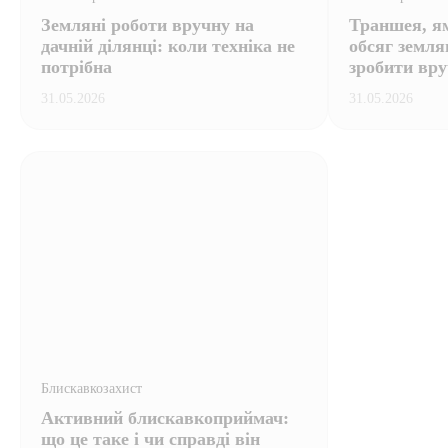
Земляні роботи вручну на
Траншея, ям
дачній ділянці: коли техніка не
обсяг земля
потрібна
зробити вр
31.05.2026
31.05.2026
Блискавкозахист
Активний блискавкоприймач:
що це таке і чи справді він