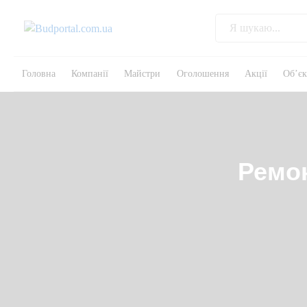
Головна
Компанії
Майстри
Оголошення
Акції
Об’є
Ремон