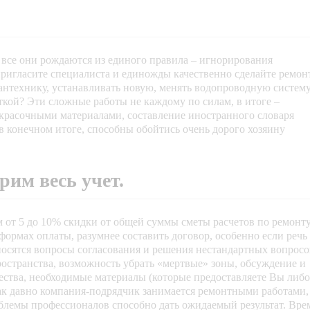
 все они рождаются из единого правила – игнорирования
ригласите специалиста и единожды качественно сделайте ремон
антехнику, устанавливать новую, менять водопроводную систему
кой? Эти сложные работы не каждому по силам, в итоге –
красочными материалами, составление иностранного словаря
в конечном итоге, способны обойтись очень дорого хозяину
рим весь учет.
 от 5 до 10% скидки от общей суммы сметы расчетов по ремонту
ормах оплаты, разумнее составить договор, особенно если речь
носятся вопросы согласования и решения нестандартных вопросо
остранства, возможность убрать «мертвые» зоны, обсуждение и
чества, необходимые материалы (которые предоставляете Вы либо
как давно компания-подрядчик занимается ремонтными работами,
блемы профессионалов способно дать ожидаемый результат. Вре