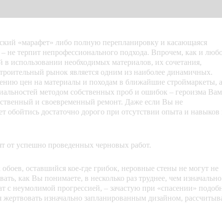
кий «марафет» либо полную перепланировку и касающаяся
– не терпит непрофессионального подхода. Впрочем, как и люб
ий в использовании необходимых материалов, их сочетания,
Строительный рынок является одним из наиболее динамичных.
учению цен на материалы и походам в ближайшие строймаркеты, 
ециальностей методом собственных проб и ошибок – героизма Вам
чественный и своевременный ремонт. Даже если Вы не
ет обойтись достаточно дорого при отсутствии опыта и навыков 
ят от успешно проведенных черновых работ.
обоев, оставшийся кое-где грибок, неровные стены не могут не
ать, как Вы понимаете, в несколько раз труднее, чем изначально
рат с неумолимой прогрессией, – зачастую при «спасении» подоб
ся жертвовать изначально запланированным дизайном, рассчитыв