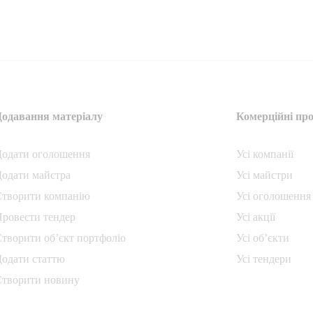
Додавання матеріалу
Комерційні про
Додати oголошення
Усі компанії
одати майстра
Усі майстри
Створити компанiю
Усі оголошення
ровести тендер
Усі акції
творити об’єкт портфоліо
Усі об’єкти
одати статтю
Усі тендери
Створити новину