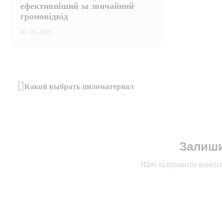
ефективніший за звичайний
громовідвід
02.05.2026
Навігація
Какой выбрать пиломатериал
Previous
записів
Post
Залиши
Щоб відправити комент