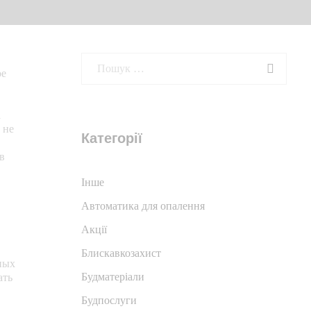
ое
а
 не
Категорії
в
Iнше
Автоматика для опалення
Акції
Блискавкозахист
ных
Будматеріали
ать
Будпослуги