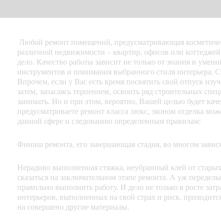
Любой ремонт помещений, предусматривающая косметичес
различной недвижимости – квартир, офисов или коттеджей 
дело. Качество работы зависит не только от знания и умен
инструментов и понимания выбранного стиля интерьера. 
Впрочем, если у Вас есть время посвятить свой отпуск из
затем, запасаясь терпением, освоить ряд строительных сп
занимать. Но и при этом, вероятно, Вашей целью будет ка
предусматриваете ремонт класса люкс, эконом отделка мож
данной сфере и следованию определенным правилам:
Финиш ремонта, его завершающая стадия, во многом завис
Нерадиво выполненная стяжка, неубранный клей от старых 
сказаться на заключительном этапе ремонта. А уж переделыв
правильно выполнить работу. И дело не только в росте зат
интерьеров, выполненных на свой страх и риск, приходит
на совершено другие материалы.