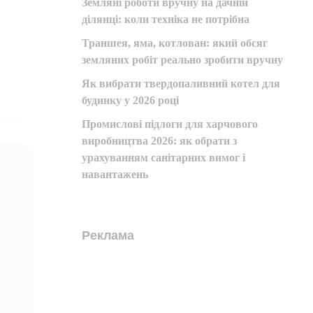
Земляні роботи вручну на дачній
ділянці: коли техніка не потрібна
Траншея, яма, котлован: який обсяг
земляних робіт реально зробити вручну
Як вибрати твердопаливний котел для
будинку у 2026 році
Промислові підлоги для харчового
виробництва 2026: як обрати з
урахуванням санітарних вимог і
навантажень
Реклама