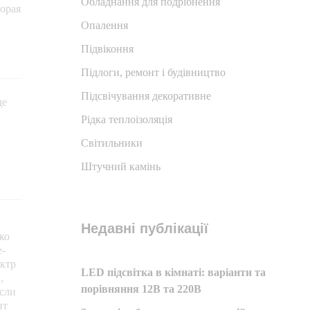
Обладнання для подрібнення
торая
Опалення
Підвіконня
Підлоги, ремонт і будівництво
Підсвічування декоративне
де
Рідка теплоізоляція
Світильники
Штучний камінь
Недавні публікації
ко
е-
ектр
LED підсвітка в кімнаті: варіанти та
,
порівняння 12В та 220В
Если
нт