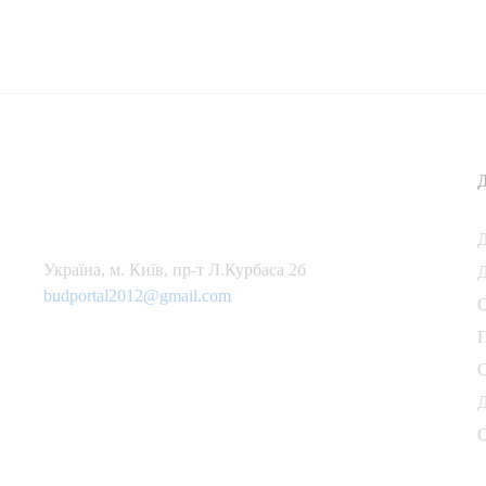
Українa, м. Київ, пр-т Л.Курбаса 2б
Д
budportal2012@gmail.com
П
С
Д