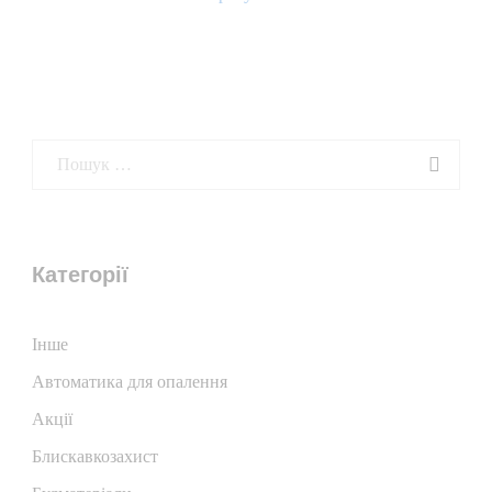
Категорії
Iнше
Автоматика для опалення
Акції
Блискавкозахист