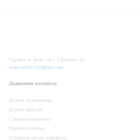
Українa, м. Київ, пр-т Л.Курбаса 2б
budportal2012@gmail.com
Додавання матеріалу
Додати oголошення
Додати майстра
Створити компанiю
Провести тендер
Створити об’єкт портфоліо