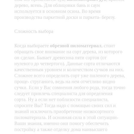
дерево, ясень. Для облицовки бань и саун
используется в основном осина. Во время
производства паркетной доски и паркета- березу.
Сложность выбора
Когда выбираете
обрезной пиломатериал
, стоит
обращать свое внимание на сорт дерева, из которого
он сделан. Бывает древесина пяти сортов (от
нулевого до четвертого). Данные сорта отличаются
качественным уровнем и количеством сучков на них.
Сложнее всего определить сорт уже пиленого дерева,
проще- струганого, ведь на нем отчетливо видно
сучки. Если у Вас сомнения любого рода, тогда точно
следует привлечь специалиста для определения
сорта. Ну а если нет поблизости специалиста,
спросите Вы? Тогда надо с помощью своих сил и
знаний исключить приобретение низкосортного
пиломатериала. И основная сила в этой ситуации-
Ваши знания, именно они помогу обеспечить
постройку а также отделку дома наивысшего