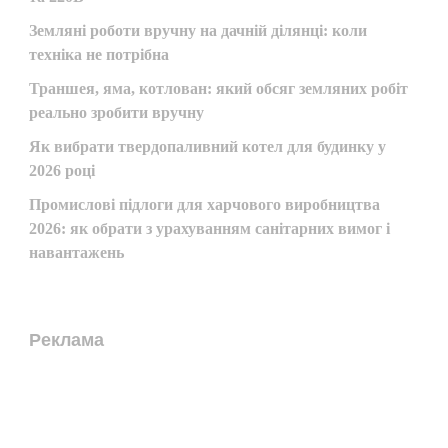
Земляні роботи вручну на дачній ділянці: коли
техніка не потрібна
Траншея, яма, котлован: який обсяг земляних робіт
реально зробити вручну
Як вибрати твердопаливний котел для будинку у
2026 році
Промислові підлоги для харчового виробництва
2026: як обрати з урахуванням санітарних вимог і
навантажень
Реклама