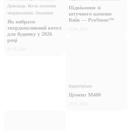
,
Димоходи
Котли опалення
Підвіконня зі
,
твердопаливні
Опалення
штучного каменю
Київ — ProStone™
Як вибрати
твердопаливний котел
15.04.2026
для будинку у 2026
році
28.05.2026
Будматеріали
Цемент М400
25.01.2026