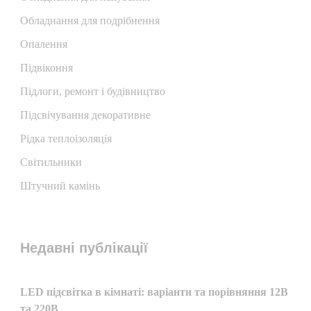
Обладнання для подрібнення
Опалення
Підвіконня
Підлоги, ремонт і будівництво
Підсвічування декоративне
Рідка теплоізоляція
Світильники
Штучний камінь
Недавні публікації
LED підсвітка в кімнаті: варіанти та порівняння 12В
та 220В