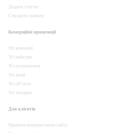
Додати статтю
Створити новину
Комерційні пропозиції
Усі компанії
Усі майстри
Усі оголошення
Усі акції
Усі об’єкти
Усі тендери
Для клієнтів
Правила використання сайту