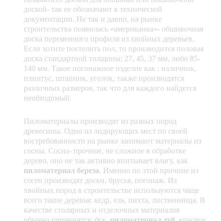
доской- так ее обозначают в технической
документации. Не так и давно, на рынке
строительства появилась «американка»- обшивочная
доска переменного профиля из хвойных деревьев.
Если хотите постелить пол, то производится половая
доска стандартной толщины: 27, 45, 37 мм, либо 85-
140 мм. Такое погонажное изделие как : наличник,
плинтус, штапник, уголок, также производятся
различных размеров, так что для каждого найдется
необходимый.
Пиломатериалы производят из разных пород
древесины. Одно из лидирующих мест по своей
востребованности на рынке занимают материалы из
сосны. Сосна- прочное, не сложное в обработке
дерево, оно не так активно впитывает влагу, как
пиломатериал береза
. Именно по этой причине из
сосен производят доски, брусья, погонаж. Из
хвойных пород в строительстве используются чаще
всего такие деревья: кедр, ель, пихта, лиственница. В
качестве столярных и отделочных материалов
обычно применятся: бук,
пиломатериал дуб
, красное