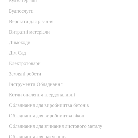
Будматеріали
Будпослуги
Верстати для різання
Витратні матеріали
Димоходи
Дім Сад
Електротовари
Земляні роботи
Інструменти Обладнання
Котли опалення твердопаливні
Обладнання для виробництва бетонів
Обладнання для виробництва вікон
Обладнання для згинання листового металу
Обладнання для пакування