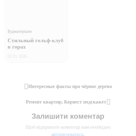
Будматеріали
Стильный гольф-клуб
в горах
02.01.2026
Навігація
Интересные факты про чёрное дерево
Previous
записів
Post
Ремонт квартир, Корнест подскажет
Next
Залишити коментар
Post
Щоб відправити коментар вам необхідно
авторизуватись
.