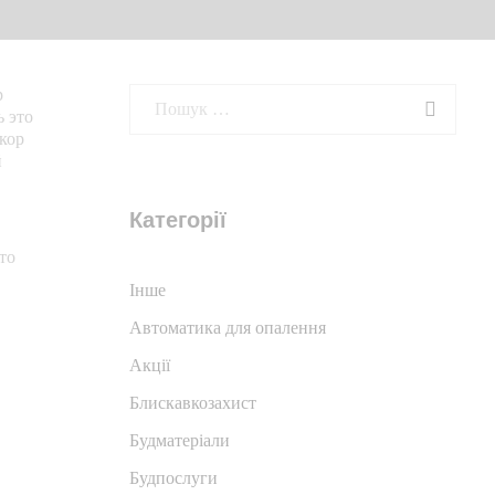
р
ь это
кор
й
Категорії
то
Iнше
Автоматика для опалення
Акції
Блискавкозахист
Будматеріали
Будпослуги