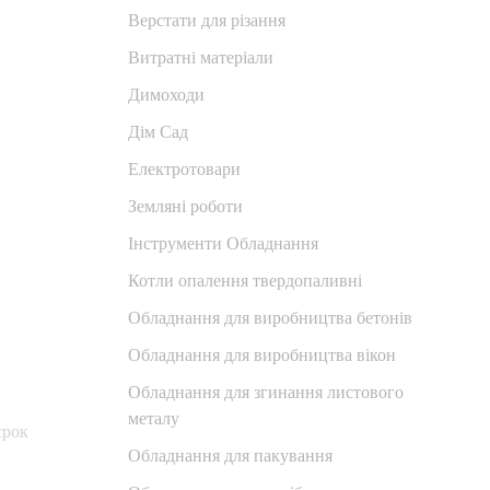
Верстати для різання
Витратні матеріали
Димоходи
Дім Сад
Електротовари
Земляні роботи
Інструменти Обладнання
Котли опалення твердопаливні
Обладнання для виробництва бетонів
Обладнання для виробництва вікон
Обладнання для згинання листового
металу
срок
Обладнання для пакування