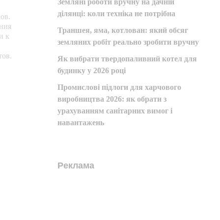
Земляні роботи вручну на дачній
ділянці: коли техніка не потрібна
ов.
ения
Траншея, яма, котлован: який обсяг
и к
земляних робіт реально зробити вручну
тов.
Як вибрати твердопаливний котел для
будинку у 2026 році
Промислові підлоги для харчового
виробництва 2026: як обрати з
урахуванням санітарних вимог і
навантажень
Реклама