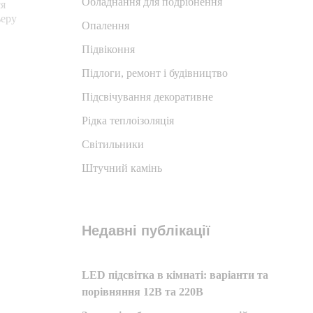
Обладнання для подрібнення
ся
ьеру
Опалення
Підвіконня
Підлоги, ремонт і будівництво
Підсвічування декоративне
Рідка теплоізоляція
Світильники
Штучний камінь
Недавні публікації
LED підсвітка в кімнаті: варіанти та
порівняння 12В та 220В