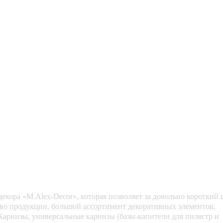
екора «M.Alex-Decor», которая позволяет за довольно короткий 
ство продукции, большой ассортимент декоративных элементов,
Карнизы, универсальные карнизы (базы-капители для пилястр и