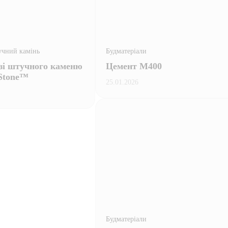
чний камінь
Будматеріали
зі штучного каменю
Цемент М400
Stone™
25.01.2026
Будматеріали