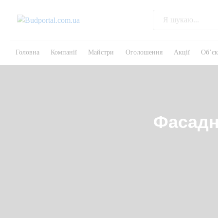
Головна
Компанії
Майстри
Оголошення
Акції
Об’є
Фасадн