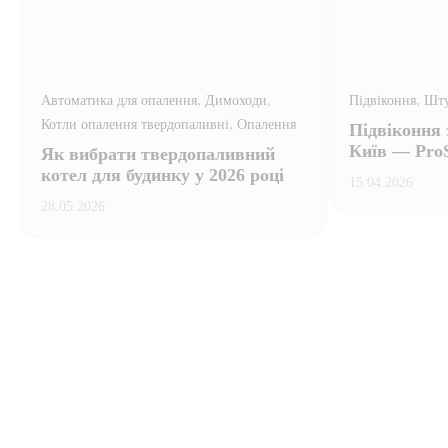
,
,
,
Автоматика для опалення
Димоходи
Підвіконня
Шту
,
Котли опалення твердопаливні
Опалення
Підвіконня 
Київ — Pro
Як вибрати твердопаливний
котел для будинку у 2026 році
15.04.2026
28.05.2026