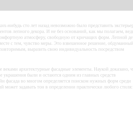
дь сто лет назад невозможно было представить экстерье
ментов лепного декора. И не без оснований, как мы полагаем, вед
 комфортную атмосферу, свободную от кричащих форм. Лепной де
вместе с тем, чувство меры. Это взвешенное решение, обдуманны
неповторимым, выразить свою индивидуальность посредством
 веками архитектурные фасадные элементы. Наукой доказано, ч
е украшения были и остаются одним из главных средств
йн фасада во многом определяется поиском нужных форм среди
й может задавать тон в определении практически любого стиля: