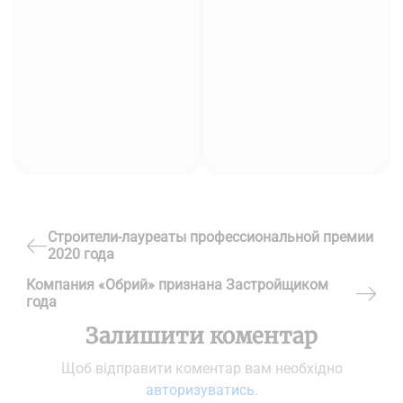
Навігація
Строители-лауреаты профессиональной премии
2020 года
Previous
записів
Компания «Обрий» признана Застройщиком
Post
года
Next
Залишити коментар
Post
Щоб відправити коментар вам необхідно
авторизуватись
.