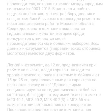
производителя, которая отвечает международным
системам iso9001:2015. В частности, работы
ведутся по поставкам спектра оборудования и
спецавтомобилей высокого класса для ремонтно-
восстановительных работ в Москве и области.
Среди достоинств компании выделяются
гидравлические молотки, которые среди
конкурентов отличаются своей
производительностью и большим выбором. Веса
данных инструментов (гидравлических отбойных
молотков) имеются двух форматов.
Легкий инструмент, до 12 кг, предназначен при
работе на высоте, когда горизонт находится
уровня плечевого пояса и тяжелые отбойники, от
15 до 25 кг, предназначенные для характера по
вертикали сверху-вниз” “Данная фирма
специализируется на гидравлических отбойных
молотках, благодаря этому имеет в ассортименте
МГ3-40-1, МГ3-40-2, МГ3-40-2(3) и МГ3-65 что
заметно отличает компанию от конкурентов.
Производство ведется внутри компании, под