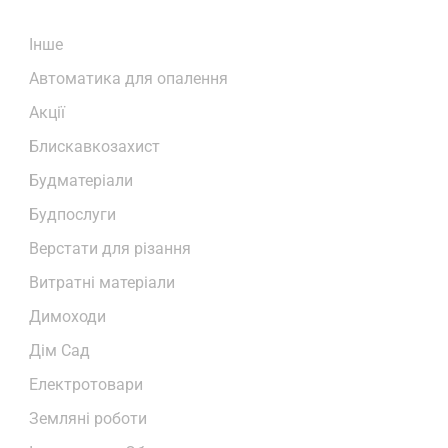
Iнше
Автоматика для опалення
Акції
Блискавкозахист
Будматеріали
Будпослуги
Верстати для різання
Витратні матеріали
Димоходи
Дім Сад
Електротовари
Земляні роботи