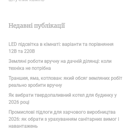
Недавні публікації
LED підсвітка в кімнаті: варіанти та порівняння
12В та 220В
Земляні роботи вручну на дачній ділянці: коли
техніка не потрібна
Траншея, яма, котлован: який обсяг земляних робіт
реально зробити вручну
Як вибрати твердопаливний котел для будинку у
2026 році
Промислові підлоги для харчового виробництва
2026: як обрати з урахуванням санітарних вимог і
навантажень