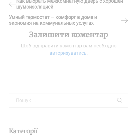
Навігація
Как выбрать межкомнатную дверь с хорошей
шумоизоляцией
Previous
записів
Умный термостат – комфорт в доме и
Post
экономия на коммунальных услугах
Next
Залишити коментар
Post
Щоб відправити коментар вам необхідно
авторизуватись
.
Категорії