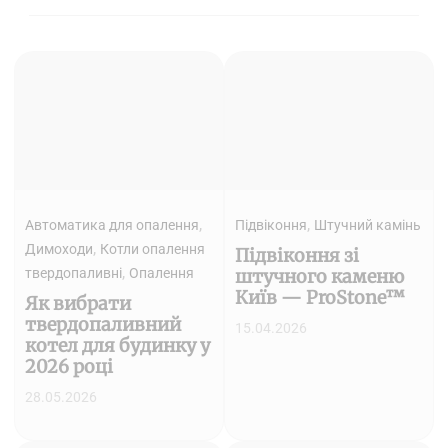
,
,
Автоматика для опалення
Підвіконня
Штучний камінь
,
Димоходи
Котли опалення
Підвіконня зі
,
твердопаливні
Опалення
штучного каменю
Київ — ProStone™
Як вибрати
твердопаливний
15.04.2026
котел для будинку у
2026 році
28.05.2026