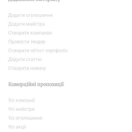
Додати oголошення
Додати майстра
Створити компанiю
Провести тендер
Створити об’єкт портфоліо
Додати статтю
Створити новину
Комерційні пропозиції
Усі компанії
Усі майстри
Усі оголошення
Усі акції