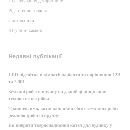
Підсвічування декоративне
Рідка теплоізоляція
Світильники
Штучний камінь
Недавні публікації
LED підсвітка в кімнаті: варіанти та порівняння 12В
та 220В
Земляні роботи вручну на дачній ділянці: коли
техніка не потрібна
Траншея, яма, котлован: який обсяг земляних робіт
реально зробити вручну
Як вибрати твердопаливний котел для будинку у