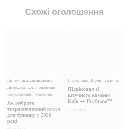
Схожі оголошення
,
,
Автоматика для опалення
Підвіконня
Штучний камінь
,
Димоходи
Котли опалення
Підвіконня зі
,
твердопаливні
Опалення
штучного каменю
Київ — ProStone™
Як вибрати
твердопаливний котел
15.04.2026
для будинку у 2026
році