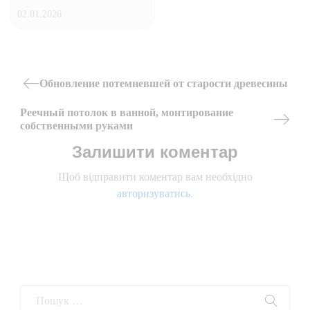
02.01.2026
Навігація
Обновление потемневшей от старости древесины
Previous
записів
Реечный потолок в ванной, монтирование
Post
собственными руками
Next
Залишити коментар
Post
Щоб відправити коментар вам необхідно
авторизуватись
.