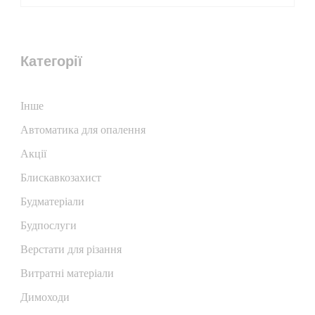
Категорії
Iнше
Автоматика для опалення
Акції
Блискавкозахист
Будматеріали
Будпослуги
Верстати для різання
Витратні матеріали
Димоходи