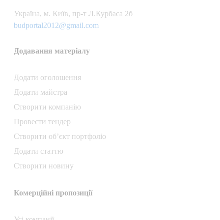
Українa, м. Київ, пр-т Л.Курбаса 2б
budportal2012@gmail.com
Додавання матеріалу
Додати oголошення
Додати майстра
Створити компанiю
Провести тендер
Створити об’єкт портфоліо
Додати статтю
Створити новину
Комерційні пропозиції
Усі компанії