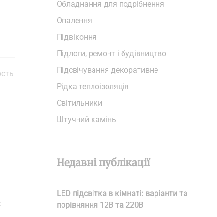
Обладнання для подрібнення
Опалення
Підвіконня
Підлоги, ремонт і будівництво
Підсвічування декоративне
ость
Рідка теплоізоляція
Світильники
Штучний камінь
Недавні публікації
LED підсвітка в кімнаті: варіанти та
х
порівняння 12В та 220В