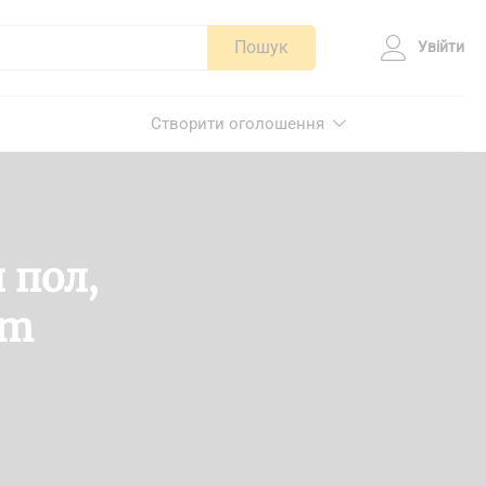
Пошук
Увійти
Створити оголошення
 пол,
mm