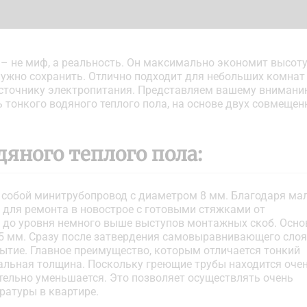
– не миф, а реальность. Он максимально экономит высот
 нужно сохранить. Отлично подходит для небольших комнат
источнику электропитания. Представляем вашему вниман
ь тонкого водяного теплого пола, на основе двух совмеще
яного теплого пола:
т собой минитрубопровод с диаметром 8 мм. Благодаря ма
 для ремонта в новострое с готовыми стяжками от
до уровня немного выше выступов монтажных скоб. Осно
 15 мм. Сразу после затвердения самовыравнивающего слоя
тие. Главное преимущество, которым отличается тонкий
альная толщина. Поскольку греющие трубы находится оче
тельно уменьшается. Это позволяет осуществлять очень
ратуры в квартире.