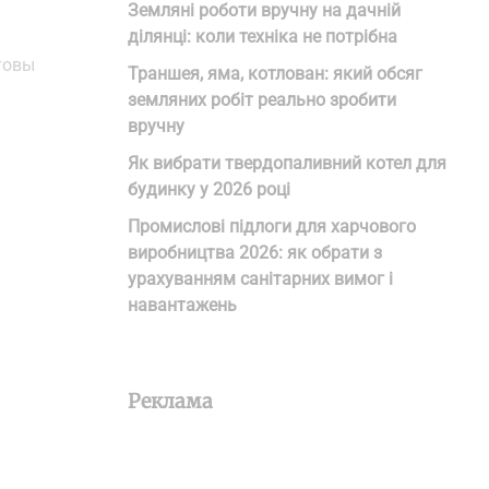
Земляні роботи вручну на дачній
ділянці: коли техніка не потрібна
товы
Траншея, яма, котлован: який обсяг
земляних робіт реально зробити
вручну
Як вибрати твердопаливний котел для
будинку у 2026 році
Промислові підлоги для харчового
виробництва 2026: як обрати з
урахуванням санітарних вимог і
навантажень
Реклама