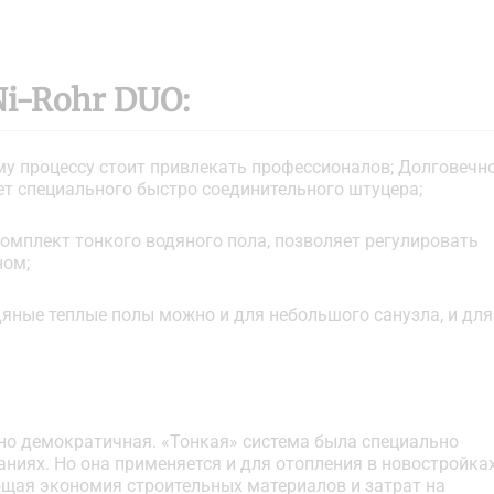
i-Rohr DUO:
му процессу стоит привлекать профессионалов; Долговечн
ет специального быстро соединительного штуцера;
комплект тонкого водяного пола, позволяет регулировать
ном;
дяные теплые полы можно и для небольшого санузла, и для
чно демократичная. «Тонкая» система была специально
ниях. Но она применяется и для отопления в новостройка
щая экономия строительных материалов и затрат на