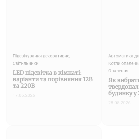
,
Підсвічування декоративне
Автоматика дл
Світильники
Котли опаленн
Опалення
LED підсвітка в кімнаті:
варіанти та порівняння 12В
Як вибрат
та 220В
твердопал
будинку у 
17.06.2026
28.05.2026