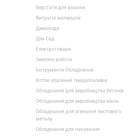
Верстати для різання
Витратні матеріали
Димоходи
Дім Сад
Електротовари
Земляні роботи
Інструменти Обладнання
Котли опалення твердопаливні
Обладнання для виробництва бетонів
Обладнання для виробництва вікон
Обладнання для згинання листового
металу
Обладнання для пакування