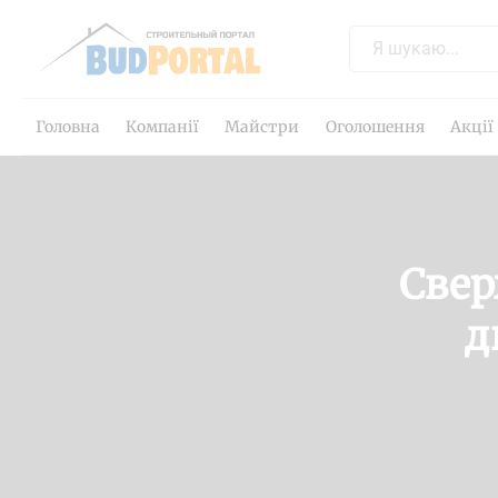
Головна
Компанії
Майстри
Оголошення
Акції
Свер
д