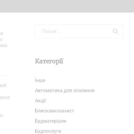
у
 и
ию
нных
Категорії
Iнше
лой
Автоматика для опалення
вное
Акції
Блискавкозахист
нь
Будматеріали
Будпослуги