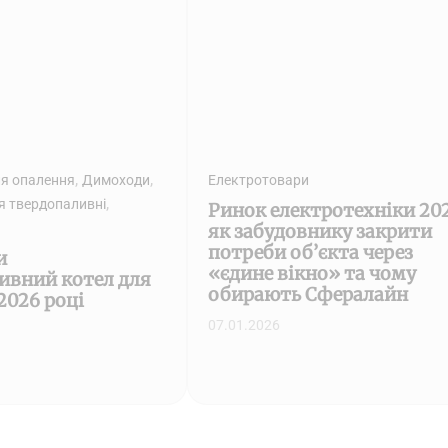
,
,
я опалення
Димоходи
Електротовари
,
я твердопаливні
Ринок електротехніки 202
як забудовнику закрити
потреби об’єкта через
и
«єдине вікно» та чому
ивний котел для
обирають Сфералайн
2026 році
07.01.2026