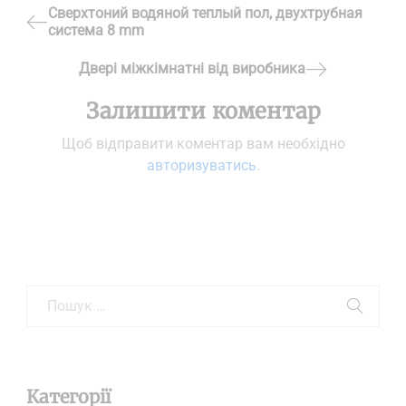
Навігація
Сверхтоний водяной теплый пол, двухтрубная
система 8 mm
Previous
записів
Post
Двері міжкімнатні від виробника
Next
Залишити коментар
Post
Щоб відправити коментар вам необхідно
авторизуватись
.
Категорії