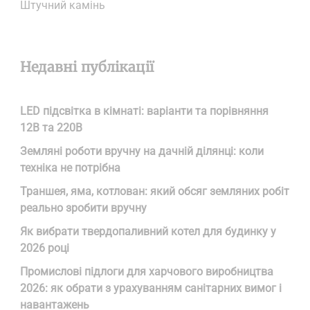
Штучний камінь
Недавні публікації
LED підсвітка в кімнаті: варіанти та порівняння
12В та 220В
Земляні роботи вручну на дачній ділянці: коли
техніка не потрібна
Траншея, яма, котлован: який обсяг земляних робіт
реально зробити вручну
Як вибрати твердопаливний котел для будинку у
2026 році
Промислові підлоги для харчового виробництва
2026: як обрати з урахуванням санітарних вимог і
навантажень