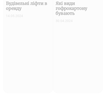
Будівельні ліфти в
Які види
оренду
гофрокартону
бувають
14.05.2024
30.04.2024