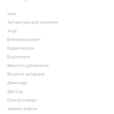
Iнше
Автоматика для опалення
Акції
Блискавкозахист
Будматеріали
Будпослуги
Верстати для різання
Витратні матеріали
Димоходи
Дім Сад
Електротовари
Земляні роботи