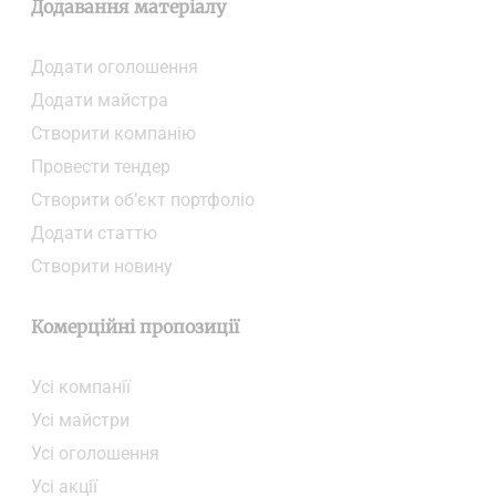
Додавання матеріалу
Додати oголошення
Додати майстра
Створити компанiю
Провести тендер
Створити об’єкт портфоліо
Додати статтю
Створити новину
Комерційні пропозиції
Усі компанії
Усі майстри
Усі оголошення
Усі акції