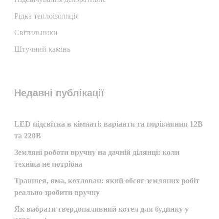
Рідка теплоізоляція
Світильники
Штучний камінь
Недавні публікації
LED підсвітка в кімнаті: варіанти та порівняння 12В
та 220В
Земляні роботи вручну на дачній ділянці: коли
техніка не потрібна
Траншея, яма, котлован: який обсяг земляних робіт
реально зробити вручну
Як вибрати твердопаливний котел для будинку у