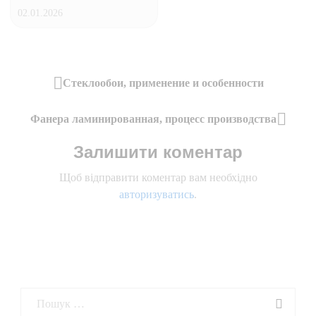
02.01.2026
Навігація
Стеклообои, применение и особенности
Previous
записів
Post
Фанера ламинированная, процесс производства
Next
Залишити коментар
Post
Щоб відправити коментар вам необхідно
авторизуватись
.