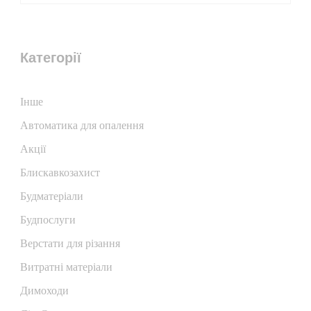
Категорії
Iнше
Автоматика для опалення
Акції
Блискавкозахист
Будматеріали
Будпослуги
Верстати для різання
Витратні матеріали
Димоходи