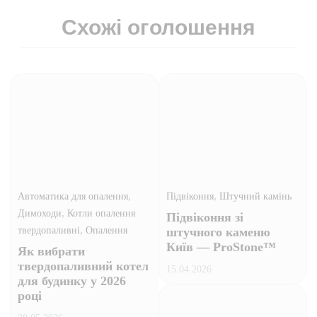
Схожі оголошення
,
,
Автоматика для опалення
Підвіконня
Штучний камінь
,
Димоходи
Котли опалення
Підвіконня зі
,
твердопаливні
Опалення
штучного каменю
Київ — ProStone™
Як вибрати
твердопаливний котел
15.04.2026
для будинку у 2026
році