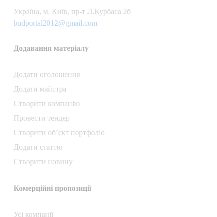
Українa, м. Київ, пр-т Л.Курбаса 2б
budportal2012@gmail.com
Додавання матеріалу
Додати oголошення
Додати майстра
Створити компанiю
Провести тендер
Створити об’єкт портфоліо
Додати статтю
Створити новину
Комерційні пропозиції
Усі компанії