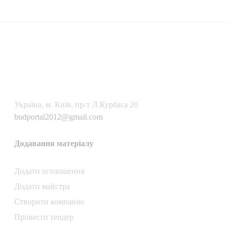
Українa, м. Київ, пр-т Л.Курбаса 2б
budportal2012@gmail.com
Додавання матеріалу
Додати oголошення
Додати майстра
Створити компанiю
Провести тендер