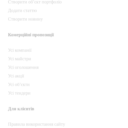
Створити об’єкт портфоліо
Додати статтю
Створити новину
Комерційні пропозиції
Усі компанії
Усі майстри
Усі оголошення
Усі акції
Усі об’єкти
Усі тендери
Для клієнтів
Правила використання сайту