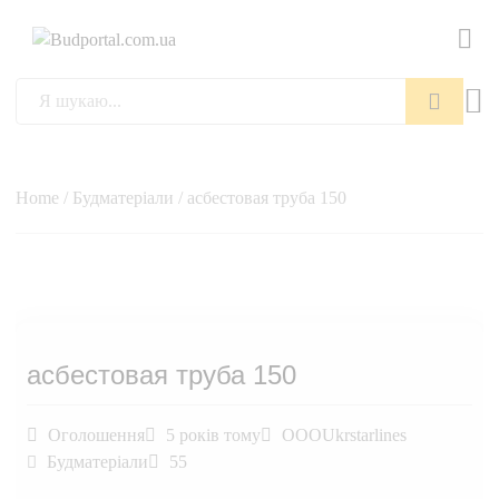
Пошук
Home
/
Будматеріали
/ асбестовая труба 150
асбестовая труба 150
Оголошення
5 років тому
OOOUkrstarlines
Будматеріали
55