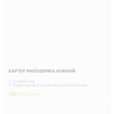
КАР'ЄР РАКУШНЯКА ЮЖНИЙ
4 тижні тому
Будматеріали
,
Кладочні матеріали
,
Ракушняк
20
₴
(Фіксована)